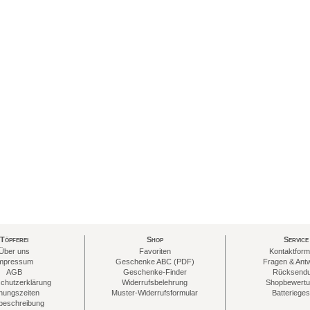
Töpferei
Shop
Service
Über uns
Favoriten
Kontaktform
mpressum
Geschenke ABC (PDF)
Fragen & Ant
AGB
Geschenke-Finder
Rücksend
chutzerklärung
Widerrufsbelehrung
Shopbewert
nungszeiten
Muster-Widerrufsformular
Batterieges
eschreibung