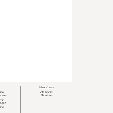
Mein Konto
ular
Anmelden
worten
Abmelden
ung
ungen
etz