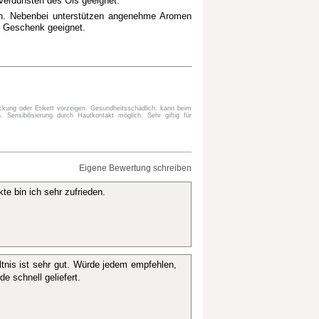
Verdunsten des Öls geeignet.
en. Nebenbei unterstützen angenehme Aromen
s Geschenk geeignet.
ckung oder Etikett vorzeigen. Gesundheitsschädlich: kann beim
ensibilisierung durch Hautkontakt möglich. Sehr giftig für
Eigene Bewertung schreiben
te bin ich sehr zufrieden.
tnis ist sehr gut. Würde jedem empfehlen,
e schnell geliefert.