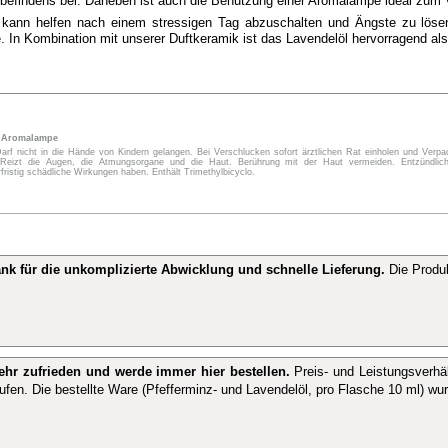
efindens bei. Daneben ist auch die Benutzung einer Aromalampe ideal zum 
l kann helfen nach einem stressigen Tag abzuschalten und Ängste zu lös
. In Kombination mit unserer Duftkeramik ist das Lavendelöl hervorragend al
r Aromalampe
rf nicht in die Hände von Kindern gelangen. Bei Verschlucken sofort ärztlichen Rat einholen und Verpa
eizt die Augen, die Atmungsorgane und die Haut. Berührung mit der Haut vermeiden. Entzündlich. S
istig schädliche Wirkungen haben. Enthält Trimethylbicyclo.
nk für die unkomplizierte Abwicklung und schnelle Lieferung.
Die Produk
ehr zufrieden und werde immer hier bestellen.
Preis- und Leistungsverhäl
ufen. Die bestellte Ware (Pfefferminz- und Lavendelöl, pro Flasche 10 ml) wurd