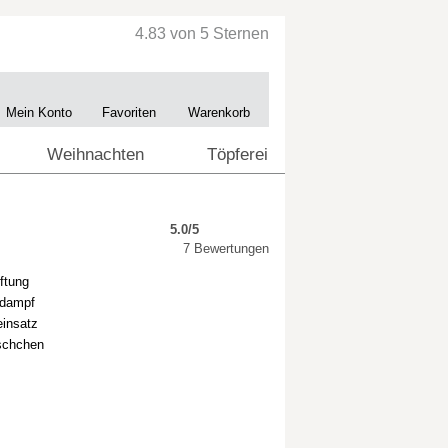
Mein Konto
Favoriten
Warenkorb
Weihnachten
Töpferei
5.0/5
7 Bewertungen
ftung
rdampf
einsatz
äschchen