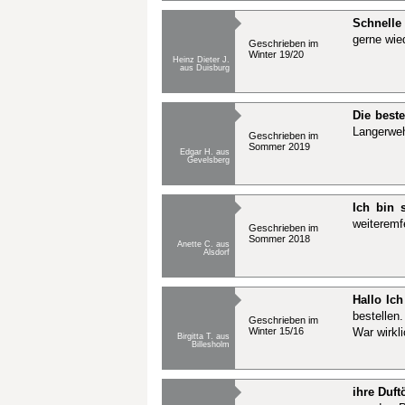
Schnelle
gerne wie
Geschrieben im
Winter 19/20
Heinz Dieter J.
aus Duisburg
Die beste
Langerwe
Geschrieben im
Sommer 2019
Edgar H. aus
Gevelsberg
Ich bin 
weiteremf
Geschrieben im
Sommer 2018
Anette C. aus
Alsdorf
Hallo Ich
bestellen
Geschrieben im
Winter 15/16
War wirkl
Birgitta T. aus
Billesholm
ihre Duft