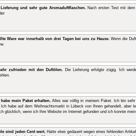
 Lieferung und sehr gute Aromaduftflaschen.
Nach ersten Test mit dem D
der
llte Ware war innerhalb von drei Tagen bei uns zu Hause.
Wenn die Dufto
he.
sehr zufrieden mit den Duftölen.
Die Lieferung erfolgte zügig. Ich werd
ehlen.
 habe mein Paket erhalten.
Alles war völlig in meinem Paket. Ich bin seh
. Ich habe auf dem Weihnachtsmarkt in Lübeck von Ihnen gehandelt, aber l
ich glücklich, wenn ich Ihre Website im Internet gefunden und ich konnte mein
öle sind jeden Cent wert.
Hatte etws gedauert wegen eines fehlenden Artikels