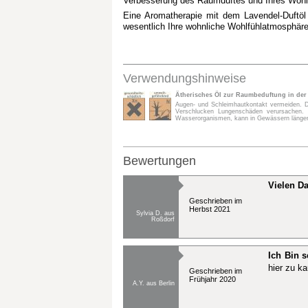
Verbesserung des Raumduftes und Ihres Wohlb
Eine Aromatherapie mit dem Lavendel-Duftö
wesentlich Ihre wohnliche Wohlfühlatmosphäre
Verwendungshinweise
Ätherisches Öl zur Raumbeduftung in de
Augen- und Schleimhautkontakt vermeiden. Da
Verschlucken Lungenschäden verursachen. R
Wasserorganismen, kann in Gewässern längerfr
Bewertungen
Vielen Da
Geschrieben im
Herbst 2021
Sylvia D. aus
Roßdorf
Ich Bin s
hier zu ka
Geschrieben im
Frühjahr 2020
A.Y. aus Berlin