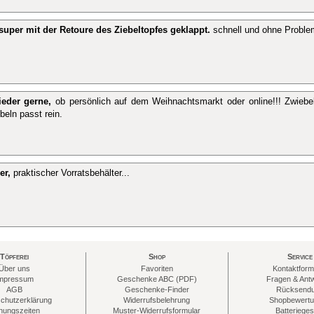
 super mit der Retoure des Ziebeltopfes geklappt.
schnell und ohne Proble
eder gerne,
ob persönlich auf dem Weihnachtsmarkt oder online!!! Zwiebel
beln passt rein.
er,
praktischer Vorratsbehälter...
Töpferei
Shop
Service
Über uns
Favoriten
Kontaktform
mpressum
Geschenke ABC (PDF)
Fragen & Ant
AGB
Geschenke-Finder
Rücksend
chutzerklärung
Widerrufsbelehrung
Shopbewert
nungszeiten
Muster-Widerrufsformular
Batterieges