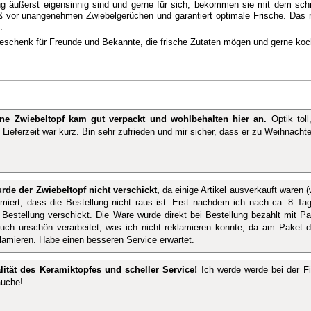
g äußerst eigensinnig sind und gerne für sich, bekommen sie mit dem sc
äß vor unangenehmen Zwiebelgerüchen und garantiert optimale Frische. Das 
.
Geschenk für Freunde und Bekannte, die frische Zutaten mögen und gerne koc
ne Zwiebeltopf kam gut verpackt und wohlbehalten hier an.
Optik toll
 Lieferzeit war kurz. Bin sehr zufrieden und mir sicher, dass er zu Weihnac
rde der Zwiebeltopf nicht verschickt,
da einige Artikel ausverkauft waren 
ormiert, dass die Bestellung nicht raus ist. Erst nachdem ich nach ca. 8 T
 Bestellung verschickt. Die Ware wurde direkt bei Bestellung bezahlt mit Pa
auch unschön verarbeitet, was ich nicht reklamieren konnte, da am Paket 
lamieren. Habe einen besseren Service erwartet.
lität des Keramiktopfes und scheller Service!
Ich werde werde bei der Fi
auche!