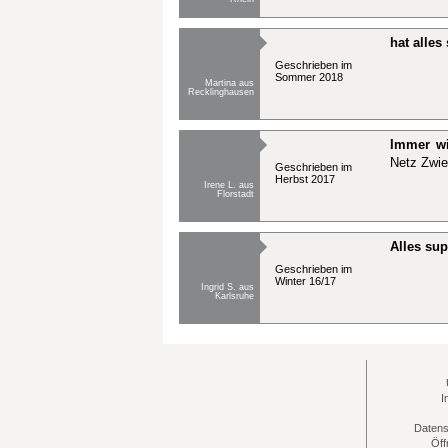
hat alles
Geschrieben im
Sommer 2018
Martina aus
Recklinghausen
Immer wi
Netz Zwie
Geschrieben im
Herbst 2017
Irene L. aus
Florstadt
Alles sup
Geschrieben im
Winter 16/17
Ingrid S. aus
Karlsruhe
I
Datens
Öff