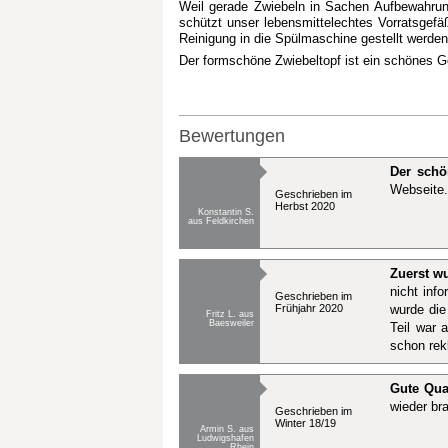
Weil gerade Zwiebeln in Sachen Aufbewahrun
schützt unser lebensmittelechtes Vorratsgef
Reinigung in die Spülmaschine gestellt werden
Der formschöne Zwiebeltopf ist ein schönes 
Bewertungen
Der schö
Webseite.
Geschrieben im
Herbst 2020
Konstantin S.
aus Feldkirchen
Zuerst wu
nicht inf
Geschrieben im
Frühjahr 2020
wurde die
Fritz L. aus
Baesweiler
Teil war 
schon rek
Gute Qua
wieder br
Geschrieben im
Winter 18/19
Armin S. aus
Ludwigshafen
Rhein