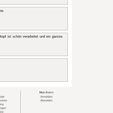
me.
topf ist schön verarbeitet und ein ganzes
Mein Konto
ular
Anmelden
worten
Abmelden
ung
ungen
etz