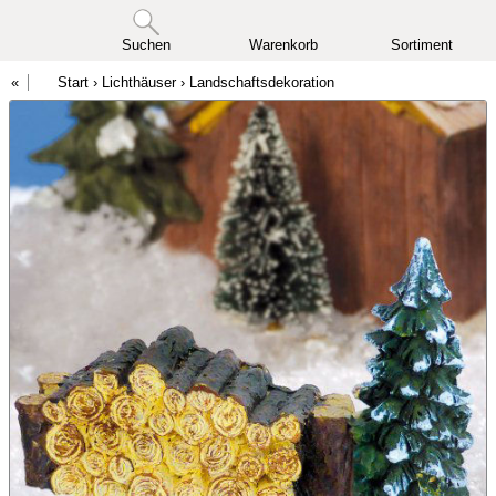
Suchen
Warenkorb
Sortiment
Start
›
Lichthäuser
›
Landschaftsdekoration