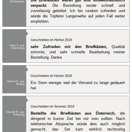
Die Briefkästen waren gut und umweltfreundlich
Gelnhausen
verpackt.
Die Bestellung wurde schnell und
zuverlässig geliefert. Ich bin rundum zufrieden und
würde die Töpferei Langerwehe auf jeden Fall weiter
empfehlen.
Geschrieben im Herbst 2019
Anita S. aus
sehr Zufrieden mit den Briefkästen,
Qualität
Petersberg
stimmte, und sehr schnelle Bearbeitung meiner
Bestellung. Danke
Geschrieben im Herbst 2019
Jasmin E. aus
Ein Stern weniger weil der Versand zu lange gedauert
Asperg
hat.
Geschrieben im Sommer 2019
Claudia M. aus
Bestellte die Briefkästen aus Österreich,
die
Hamburg
dringend in kurzer Zeit bei mir sein sollten. Nach
telefonischer Absprache würde dies auch möglich
gemacht, das Set kam wirklich rechtzeitig