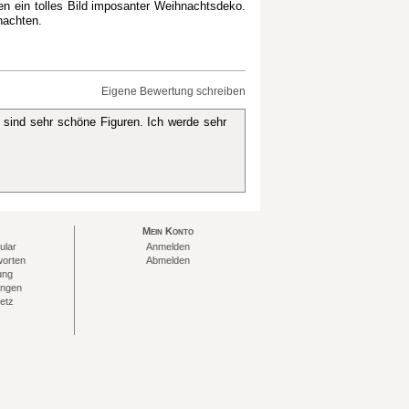
en ein tolles Bild imposanter Weihnachtsdeko.
nachten.
Eigene Bewertung schreiben
sind sehr schöne Figuren. Ich werde sehr
Mein Konto
ular
Anmelden
worten
Abmelden
ung
ungen
etz