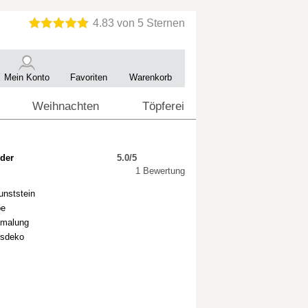
Mein Konto
Favoriten
Warenkorb
Weihnachten
Töpferei
 der
5.0/5
1 Bewertung
unststein
pe
emalung
tsdeko