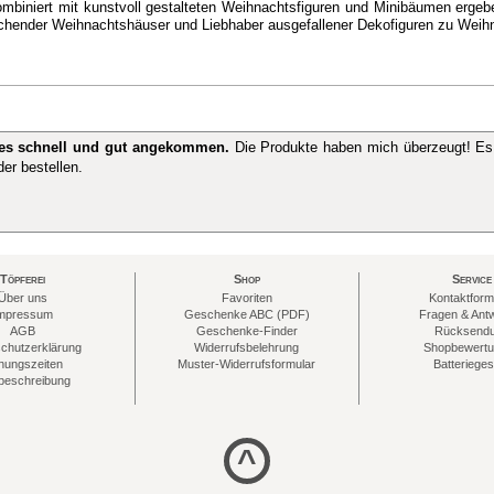
mbiniert mit kunstvoll gestalteten Weihnachtsfiguren und Minibäumen ergeb
hender Weihnachtshäuser und Liebhaber ausgefallener Dekofiguren zu Weih
lles schnell und gut angekommen.
Die Produkte haben mich überzeugt! Es 
er bestellen.
Töpferei
Shop
Service
Über uns
Favoriten
Kontaktform
mpressum
Geschenke ABC (PDF)
Fragen & Ant
AGB
Geschenke-Finder
Rücksend
chutzerklärung
Widerrufsbelehrung
Shopbewert
nungszeiten
Muster-Widerrufsformular
Batterieges
eschreibung
^