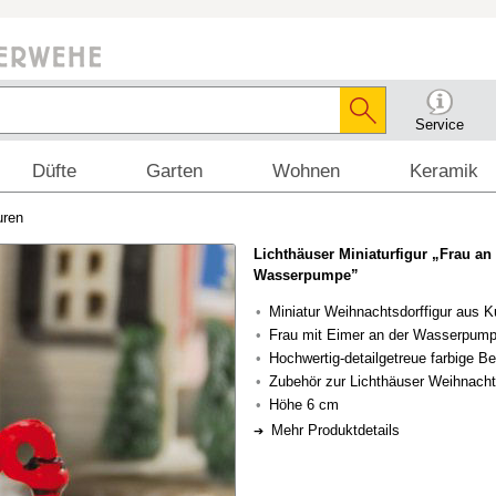
Service
Düfte
Garten
Wohnen
Keramik
uren
Lichthäuser Miniaturfigur „Frau an
Wasserpumpe”
Miniatur Weihnachtsdorffigur aus K
Frau mit Eimer an der Wasserpum
Hochwertig-detailgetreue farbige B
Zubehör zur Lichthäuser Weihnach
Höhe 6 cm
Mehr Produktdetails