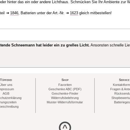
er hinter das ein oder andere Lichthaus. Schmücken Sie Ihr Ambiente zur W
teil
1846
, Batterien unter der Art.-Nr.
1623
gleich mitbestellen!
tende Schneemann hat leider ein zu grelles Licht.
Ansonsten schnelle Lie
Töpferei
Shop
Service
Über uns
Favoriten
Kontaktform
mpressum
Geschenke ABC (PDF)
Fragen & Ant
AGB
Geschenke-Finder
Rücksend
chutzerklärung
Widerrufsbelehrung
Shopbewert
nungszeiten
Muster-Widerrufsformular
Batterieges
eschreibung
^