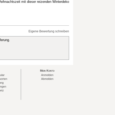
eihnachtszeit mit dieser reizenden Winterdeko
Eigene Bewertung schreiben
ferung.
Mein Konto
ular
Anmelden
worten
Abmelden
ung
ungen
etz