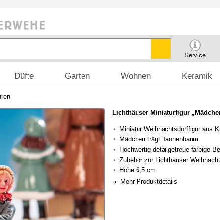
Service
Düfte
Garten
Wohnen
Keramik
uren
Lichthäuser Miniaturfigur „Mädch
Miniatur Weihnachtsdorffigur aus K
Mädchen trägt Tannenbaum
Hochwertig-detailgetreue farbige B
Zubehör zur Lichthäuser Weihnach
Höhe 6,5 cm
Mehr Produktdetails