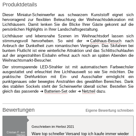
Produktdetails
Dieser Miniatur-Scheinwerfer aus schwarzem Kunststoff eignet sich
hervorragend zur flexiblen Beleuchtung der Weihnachtsdekoration mit
Lichthäusern. Damit lenken Sie die Blicke Ihrer Gäste gekonnt auf die
persönlichen Highlights in Ihrer Landschaftsgestaltung.
Lichthäuser und lebensnahe Szenen im Weihnachtsdorf lassen sich
stimmungsvoll hervorheben. So wird der
Caféhaus-Besuch
nach
Anbruch der Dunkelheit zum romantischen Vergnügen. Das Skifahren bei
buntem Flutlicht ist eine winterliche Attraktion und das Schlittschuhlaufen
auf der angestrahlten Eisbahn erfreut auch noch an späten Abenden die
Weihnachtsmarkt-Besucher.
Der stromsparende LED-Strahler ist mit automatischem Farbwechsler
ausgestattet und erleuchtet ihre Lichthauswelt so wie Sie möchten. Die
praktische Drehfunktion mit Ein- und Ausschalter ermöglicht ein
punktgenaues oder bewegtes Anstrahlen des gewählten Bereiches. Dank
des stabilen Sockels steht der Scheinwerfer überall sicher. Bestellen Sie
gleich das passende
Batterien-Set
oder
Netzteil
dazu.
Bewertungen
Eigene Bewertung schreiben
Geschrieben im Herbst 2021
Cristian F. aus
Ware top schneller Versand top ich kaufe immer wieder
Herten