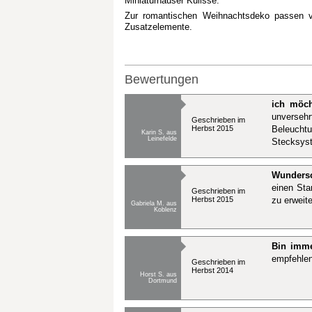
Miniaturhäuser Kulisse.
Zur romantischen Weihnachtsdeko passen vo
Zusatzelemente.
Bewertungen
ich möch
unversehr
Geschrieben im
Herbst 2015
Beleuchtu
Karin S. aus
Leinefelde
Stecksyst
Wundersc
einen Sta
Geschrieben im
Herbst 2015
zu erweit
Gabriela M. aus
Koblenz
Bin imme
empfehlen
Geschrieben im
Herbst 2014
Horst S. aus
Dortmund