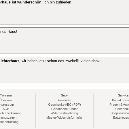
erhaus ist wunderschön,
ich bin zufrieden
önes Haus!
lichterhaus,
wir haben jetzt schon das zweite!!! vielen dank
Töpferei
Shop
Service
Über uns
Favoriten
Kontaktform
mpressum
Geschenke ABC (PDF)
Fragen & Ant
AGB
Geschenke-Finder
Rücksend
chutzerklärung
Widerrufsbelehrung
Shopbewert
nungszeiten
Muster-Widerrufsformular
Batterieges
eschreibung