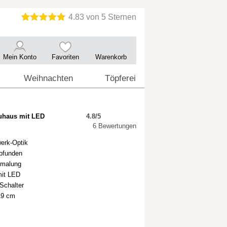
Mein Konto
Favoriten
Warenkorb
Weihnachten
Töpferei
uhaus mit LED
4.8/5
6 Bewertungen
werk-Optik
pfunden
emalung
mit LED
 Schalter
19 cm