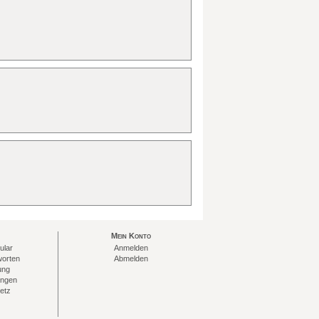
Mein Konto
ular
Anmelden
worten
Abmelden
ung
ungen
etz