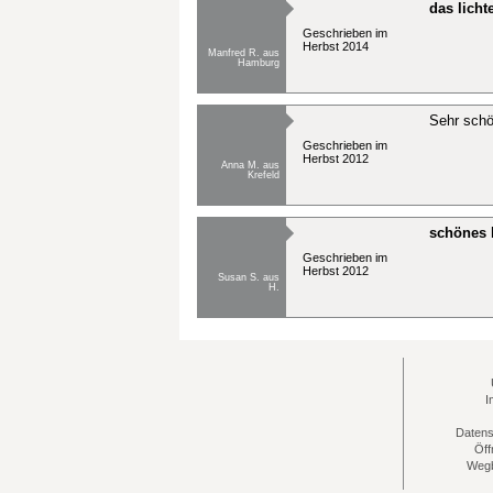
das licht
Geschrieben im
Herbst 2014
Manfred R. aus
Hamburg
Sehr sch
Geschrieben im
Herbst 2012
Anna M. aus
Krefeld
schönes 
Geschrieben im
Herbst 2012
Susan S. aus
H.
I
Datens
Öff
Wegb