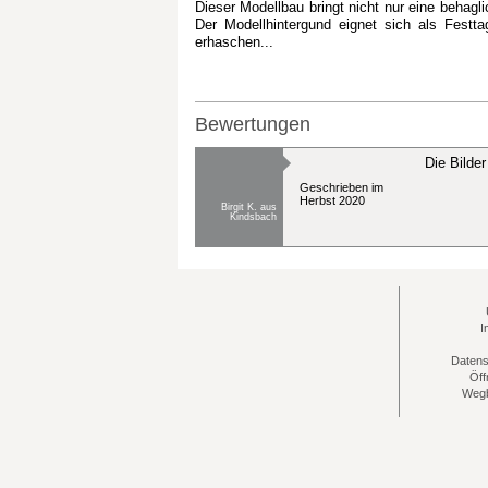
Dieser Modellbau bringt nicht nur eine behagl
Der Modellhintergund eignet sich als Fest
erhaschen...
Bewertungen
Die Bilde
Geschrieben im
Herbst 2020
Birgit K. aus
Kindsbach
I
Datens
Öff
Wegb