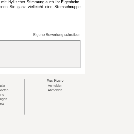
t mit idyllischer Stimmung auch Ihr Eigenheim.
nen Sie ganz vielleicht eine Sternschnuppe
Eigene Bewertung schreiben
Mein Konto
ular
Anmelden
worten
Abmelden
ung
ungen
etz