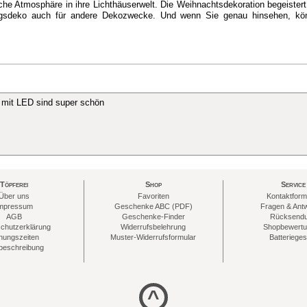
iche Atmosphäre in ihre Lichthäuserwelt. Die Weihnachtsdekoration begeister
tagsdeko auch für andere Dekozwecke. Und wenn Sie genau hinsehen, kön
r mit LED sind super schön
Töpferei
Shop
Service
Über uns
Favoriten
Kontaktform
mpressum
Geschenke ABC (PDF)
Fragen & Ant
AGB
Geschenke-Finder
Rücksend
chutzerklärung
Widerrufsbelehrung
Shopbewert
nungszeiten
Muster-Widerrufsformular
Batterieges
eschreibung
^