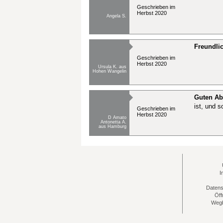
Geschrieben im
Herbst 2020
Angela S.
Freundli
Geschrieben im
Herbst 2020
Ursula K. aus
Hohen Wangelin
Guten Ab
ist, und 
Geschrieben im
Herbst 2020
D Amato
Antonetta A.
aus Hamburg
I
Datens
Öff
Wegb