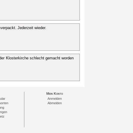
 verpackt. Jederzeit wieder.
 der Klosterkirche schlecht gemacht worden
Mein Konto
ular
Anmelden
worten
Abmelden
ung
ungen
etz