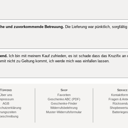
che und zuvorkommende Betreuung.
Die Lieferung war pünktlich, sorgfältig
end.
Ich bin mit meinem Kauf zufrieden, es ist schade dass das Kruzifix an
somit nicht zu Geltung kommt, ich werde mich was einfallen lassen.
Töpferei
Shop
Service
Über uns
Favoriten
Kontaktform
mpressum
Geschenke ABC (PDF)
Fragen & Ant
AGB
Geschenke-Finder
Rücksend
chutzerklärung
Widerrufsbelehrung
Shopbewert
nungszeiten
Muster-Widerrufsformular
Batterieges
eschreibung