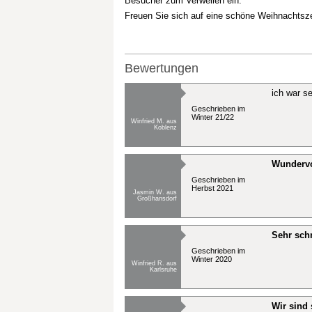
Besucher zum Verweilen ein.
Freuen Sie sich auf eine schöne Weihnachtszei
Bewertungen
ich war s
Geschrieben im
Winter 21/22
Winfried M. aus
Koblenz
Wundervol
Geschrieben im
Herbst 2021
Jasmin W. aus
Großhansdorf
Sehr schn
Geschrieben im
Winter 2020
Winfried R. aus
Karlsruhe
Wir sind 