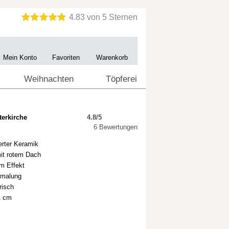
Mein Konto
Favoriten
Warenkorb
Weihnachten
Töpferei
erkirche
4.8/5
6 Bewertungen
erter Keramik
mit rotem Dach
em Effekt
emalung
risch
1 cm