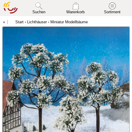
Suchen
Warenkorb
Sortiment
Start
›
Lichthäuser
›
Miniatur Modellbäume