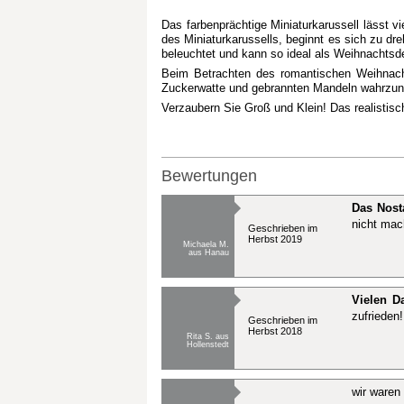
Das farbenprächtige Miniaturkarussell lässt 
des Miniaturkarussells, beginnt es sich zu d
beleuchtet und kann so ideal als Weihnachtsd
Beim Betrachten des romantischen Weihnacht
Zuckerwatte und gebrannten Mandeln wahrzuneh
Verzaubern Sie Groß und Klein! Das realistisc
Bewertungen
Das Nost
nicht mac
Geschrieben im
Herbst 2019
Michaela M.
aus Hanau
Vielen Da
zufrieden!
Geschrieben im
Herbst 2018
Rita S. aus
Hollenstedt
wir waren 