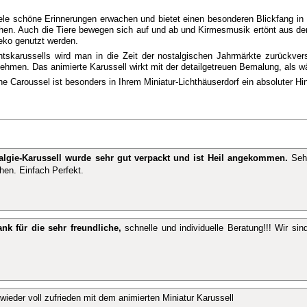
viele schöne Erinnerungen erwachen und bietet einen besonderen Blickfang in
rehen. Auch die Tiere bewegen sich auf und ab und Kirmesmusik ertönt aus de
eko genutzt werden.
skarussells wird man in die Zeit der nostalgischen Jahrmärkte zurückver
men. Das animierte Karussell wirkt mit der detailgetreuen Bemalung, als wä
he Caroussel ist besonders in Ihrem Miniatur-Lichthäuserdorf ein absoluter Hi
algie-Karussell wurde sehr gut verpackt und ist Heil angekommen.
Sehr
hen. Einfach Perfekt.
nk für die sehr freundliche,
schnelle und individuelle Beratung!!! Wir sin
wieder voll zufrieden mit dem animierten Miniatur Karussell