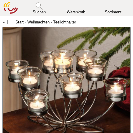
Suchen
Warenkorb
Sortiment
Start
›
Weihnachten
›
Teelichthalter