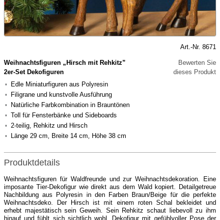
Art.-Nr. 8671
Weihnachtsfiguren „Hirsch mit Rehkitz”
Bewerten Sie
2er-Set Dekofiguren
dieses Produkt
Edle Miniaturfiguren aus Polyresin
Filigrane und kunstvolle Ausführung
Natürliche Farbkombination in Brauntönen
Toll für Fensterbänke und Sideboards
2-teilig, Rehkitz und Hirsch
Länge 29 cm, Breite 14 cm, Höhe 38 cm
Produktdetails
Weihnachtsfiguren für Waldfreunde und zur Weihnachtsdekoration. Eine
imposante Tier-Dekofigur wie direkt aus dem Wald kopiert. Detailgetreue
Nachbildung aus Polyresin in den Farben Braun/Beige für die perfekte
Weihnachtsdeko. Der Hirsch ist mit einem roten Schal bekleidet und
erhebt majestätisch sein Geweih. Sein Rehkitz schaut liebevoll zu ihm
hinauf und fühlt sich sichtlich wohl. Dekofigur mit gefühlvoller Pose der