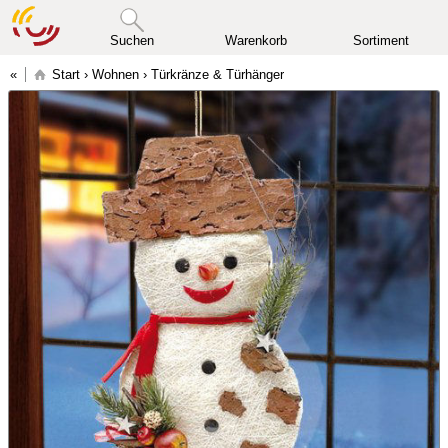
Suchen
Warenkorb
Sortiment
Start
›
Wohnen
›
Türkränze & Türhänger