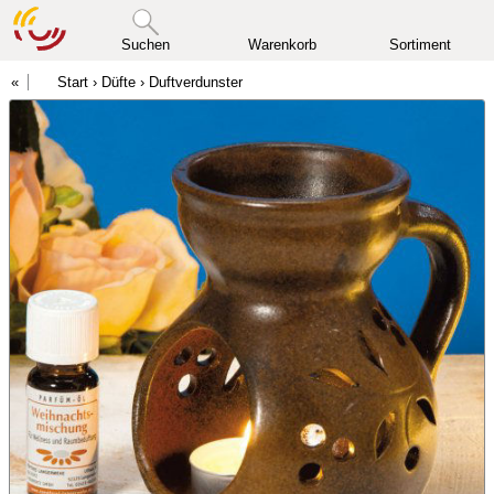
Suchen
Warenkorb
Sortiment
Start
›
Düfte
›
Duftverdunster