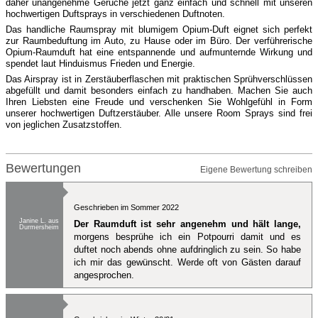
daher unangenehme Gerüche jetzt ganz einfach und schnell mit unseren
hochwertigen Duftsprays in verschiedenen Duftnoten.
Das handliche Raumspray mit blumigem Opium-Duft eignet sich perfekt
zur Raumbeduftung im Auto, zu Hause oder im Büro. Der verführerische
Opium-Raumduft hat eine entspannende und aufmunternde Wirkung und
spendet laut Hinduismus Frieden und Energie.
Das Airspray ist in Zerstäuberflaschen mit praktischen Sprühverschlüssen
abgefüllt und damit besonders einfach zu handhaben. Machen Sie auch
Ihren Liebsten eine Freude und verschenken Sie Wohlgefühl in Form
unserer hochwertigen Duftzerstäuber. Alle unsere Room Sprays sind frei
von jeglichen Zusatzstoffen.
Bewertungen
Eigene Bewertung schreiben
Geschrieben im Sommer 2022
Janine L. aus
Der Raumduft ist sehr angenehm und hält lange,
Durmersheim
morgens besprühe ich ein Potpourri damit und es
duftet noch abends ohne aufdringlich zu sein. So habe
ich mir das gewünscht. Werde oft von Gästen darauf
angesprochen.