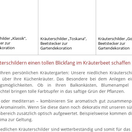
ilder „Klassik”,
Kräuterschilder „Toskana”,
Kräuterschilder „G
er zur
Beetstecker zur
Beetstecker zur
koration
Gartendekoration
Gartendekoration
terschildern einen tollen Blickfang im Kräuterbeet schaffen
 Ihren persönlichen Kräutergarten: Unsere niedlichen Kräutersch
k über Ihre Küchenkräuter. Das Besondere bei dem Anlegen ein
ngsmöglichkeiten. Ob in Ihren Balkonkästen, Blumenampel 
chtel bringen tolle Farbtupfer in das saftige Grün der Pflanzen.
h oder mediterran – kombinieren Sie aromatisch gut zusammenp
Aromainseln. Wenn Sie diese dann noch dekorativ mit unseren sü
bereich zusätzlich optisch aufgewertet. Beispielsweise kommen d
ima zur Geltung.
edlichen Kräuterschilder sind wetterbeständig und somit für das g