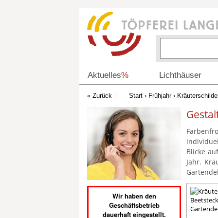
Aktuelles
%
Lichthäuser
Start
›
Frühjahr
› Kräuterschilde
Gestal
Farbenf
individue
Blicke au
Jahr. Krä
Gartendek
Wir haben den
Geschäftsbetrieb
dauerhaft eingestellt.