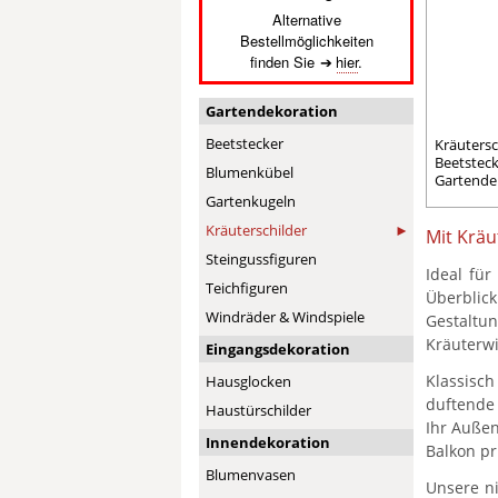
Alternative
Bestellmöglichkeiten
finden Sie
hier
.
Gartendekoration
Beetstecker
Kräutersch
Beetsteck
Blumenkübel
Gartende
Gartenkugeln
Kräuterschilder
Mit Kräu
Steingussfiguren
Ideal für
Teichfiguren
Überblic
Windräder & Windspiele
Gestaltu
Kräuterwi
Eingangsdekoration
Klassisc
Hausglocken
duftende 
Haustürschilder
Ihr Außen
Innendekoration
Balkon pr
Blumenvasen
Unsere ni