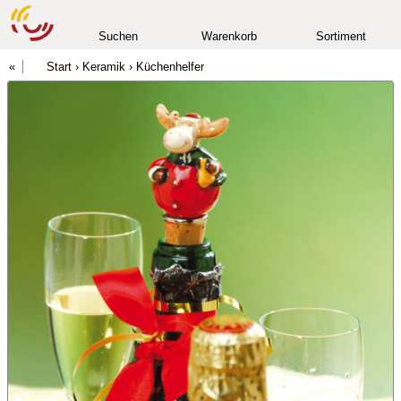
Suchen
Warenkorb
Sortiment
Start
›
Keramik
›
Küchenhelfer