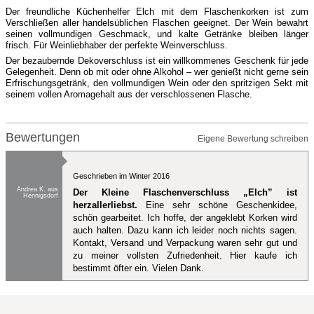
Der freundliche Küchenhelfer Elch mit dem Flaschenkorken ist zum
Verschließen aller handelsüblichen Flaschen geeignet. Der Wein bewahrt
seinen vollmundigen Geschmack, und kalte Getränke bleiben länger
frisch. Für Weinliebhaber der perfekte Weinverschluss.
Der bezaubernde Dekoverschluss ist ein willkommenes Geschenk für jede
Gelegenheit. Denn ob mit oder ohne Alkohol – wer genießt nicht gerne sein
Erfrischungsgetränk, den vollmundigen Wein oder den spritzigen Sekt mit
seinem vollen Aromagehalt aus der verschlossenen Flasche.
Bewertungen
Eigene Bewertung schreiben
Geschrieben im Winter 2016
Andrea K. aus
Der Kleine Flaschenverschluss „Elch” ist
Hennigsdorf
herzallerliebst.
Eine sehr schöne Geschenkidee,
schön gearbeitet. Ich hoffe, der angeklebt Korken wird
auch halten. Dazu kann ich leider noch nichts sagen.
Kontakt, Versand und Verpackung waren sehr gut und
zu meiner vollsten Zufriedenheit. Hier kaufe ich
bestimmt öfter ein. Vielen Dank.