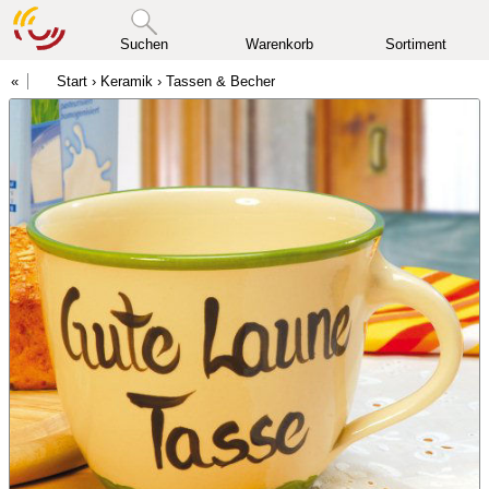
Suchen
Warenkorb
Sortiment
Start
›
Keramik
›
Tassen & Becher