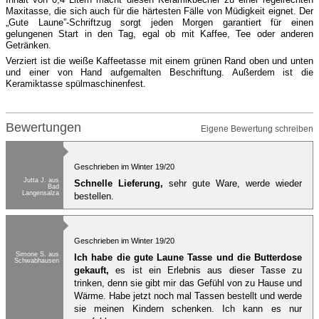
Maxitasse, die sich auch für die härtesten Fälle von Müdigkeit eignet. Der
„Gute Laune”-Schriftzug sorgt jeden Morgen garantiert für einen
gelungenen Start in den Tag, egal ob mit Kaffee, Tee oder anderen
Getränken.
Verziert ist die weiße Kaffeetasse mit einem grünen Rand oben und unten
und einer von Hand aufgemalten Beschriftung. Außerdem ist die
Keramiktasse spülmaschinenfest.
Bewertungen
Eigene Bewertung schreiben
Geschrieben im Winter 19/20
Jutta J. aus
Schnelle Lieferung,
sehr gute Ware, werde wieder
Bad
Langensalza
bestellen.
Geschrieben im Winter 19/20
Simone S. aus
Ich habe die gute Laune Tasse und die Butterdose
Schwabhausen
gekauft,
es ist ein Erlebnis aus dieser Tasse zu
trinken, denn sie gibt mir das Gefühl von zu Hause und
Wärme. Habe jetzt noch mal Tassen bestellt und werde
sie meinen Kindern schenken. Ich kann es nur