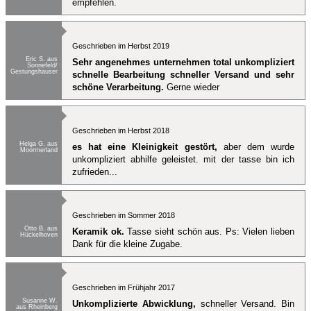
empfehlen.
Geschrieben im Herbst 2019
Eric S. aus
Sehr angenehmes unternehmen total unkompliziert
Sonnefeld/
Gestungshausen
schnelle Bearbeitung schneller Versand und sehr
schöne Verarbeitung.
Gerne wieder
Geschrieben im Herbst 2018
Helga G. aus
es hat eine Kleinigkeit gestört,
aber dem wurde
Moormerland
unkompliziert abhilfe geleistet. mit der tasse bin ich
zufrieden...
Geschrieben im Sommer 2018
Otto B. aus
Keramik ok.
Tasse sieht schön aus. Ps: Vielen lieben
Hückelhoven
Dank für die kleine Zugabe.
Geschrieben im Frühjahr 2017
Susanne W.
Unkomplizierte Abwicklung,
schneller Versand. Bin
aus Rheinberg