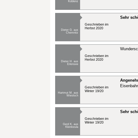
Koblenz
Sehr sch
Geschrieben im
Herbst 2020
Dieter G. aus
Chemnitz
Wundersch
Geschrieben im
Herbst 2020
Dieter H. aus
Erlensee
Angeneh
Eisenbahn
Geschrieben im
Winter 19/20
Hartmut M. aus
Wiesloch
Sehr sc
Geschrieben im
Winter 19/20
Gerd K. aus
Kleinkeula