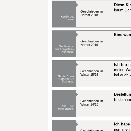
Diese Kir
kaum Lich
Geschrieben im
Herbst 2018
Kundin aus
Hennef
Eine wu
Geschrieben im
Herbst 2016
Sieglinde W.
aus Königstein /
Kürmreuth
Ich hin 
meine War
Geschrieben im
Winter 15/16
bei euch 
Nicole Z. aus
Nuthetal /OT
Saarmund
Bestellu
Bildern im
Geschrieben im
Winter 14/15
Ralf L. aus
Heimertingen
Ich habe 
nun mehr
Geschrieben im