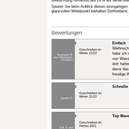
Beleuchtung romantisches Licht auf benachbar
Spüren Sie beim Anblick dieses einzigartige
glanzvollen Mittelpunkt lebhaften Dorftreibens.
Bewertungen
Einfach 
Weihnacht
Geschrieben im
Winter 21/22
habe ich 
Stephanie M.
aus Enkenbach-
von Wasse
Alsenborn
dort hatt
davor das
freudige 
Schnelle
Geschrieben im
Winter 21/22
Janette G.
Top Ware 
Geschrieben im
Herbst 2021
Dirk S. aus