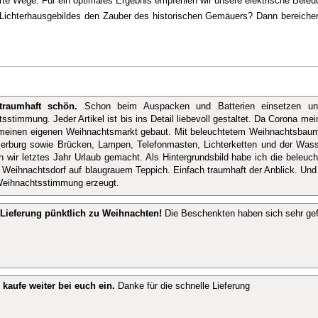
te Wege. Für ein optimales Ergebnis empfehlen wir unsere elektrische Beleu
n Lichterhausgebildes den Zauber des historischen Gemäuers? Dann bereicher
traumhaft schön.
Schon beim Auspacken und Batterien einsetzen und
sstimmung. Jeder Artikel ist bis ins Detail liebevoll gestaltet. Da Corona m
meinen eigenen Weihnachtsmarkt gebaut. Mit beleuchtetem Weihnachtsbaum i
rburg sowie Brücken, Lampen, Telefonmasten, Lichterketten und der Was
en wir letztes Jahr Urlaub gemacht. Als Hintergrundsbild habe ich die beleuc
 Weihnachtsdorf auf blaugrauem Teppich. Einfach traumhaft der Anblick. Und
Weihnachtsstimmung erzeugt.
 Lieferung pünktlich zu Weihnachten!
Die Beschenkten haben sich sehr gef
kaufe weiter bei euch ein.
Danke für die schnelle Lieferung