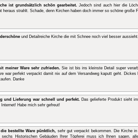
che ist grundsätzlich schön gearbeitet.
Jedoch sind auch hier die Löche
t heraus strahlt. Schade, denn Kirchen haben doch immer so schöne große Fe
nderschöne
und Detailreiche Kirche die mit Schnee noch viel besser aussieht
mit meiner Ware sehr zufrieden.
Sie ist bis ins kleinste Detail super verar
e war perfekt verpackt damit nix auf dem Versandweg kaputt geht. Dickes 
kaufen. Danke
ng und Lieferung war schnell und perfekt.
Das gelieferte Produkt sieht im
 Internet! Habe mich sehr gefreut!
die bestellte Ware pünktlich,
sehr gut verpackt bekommen. Die Kirche in
 sechs Historischen Gebäuden Ihrer Töpferei muss ich Ihnen sagen, all