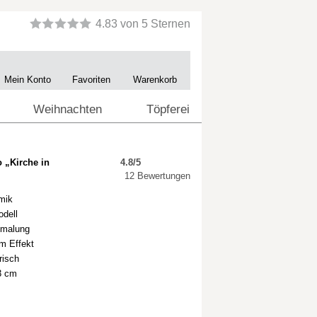
Mein Konto
Favoriten
Warenkorb
Weihnachten
Töpferei
 „Kirche in
4.8/5
12 Bewertungen
mik
odell
emalung
em Effekt
risch
3 cm