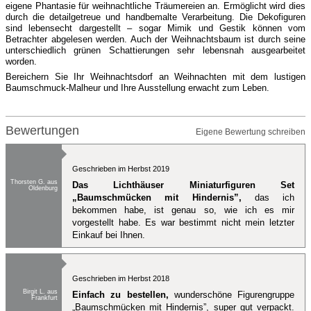
eigene Phantasie für weihnachtliche Träumereien an. Ermöglicht wird dies
durch die detailgetreue und handbemalte Verarbeitung. Die Dekofiguren
sind lebensecht dargestellt – sogar Mimik und Gestik können vom
Betrachter abgelesen werden. Auch der Weihnachtsbaum ist durch seine
unterschiedlich grünen Schattierungen sehr lebensnah ausgearbeitet
worden.
Bereichern Sie Ihr Weihnachtsdorf an Weihnachten mit dem lustigen
Baumschmuck-Malheur und Ihre Ausstellung erwacht zum Leben.
Bewertungen
Eigene Bewertung schreiben
Geschrieben im Herbst 2019
Thorsten G. aus
Das Lichthäuser Miniaturfiguren Set
Oldenburg
„Baumschmücken mit Hindernis”,
das ich
bekommen habe, ist genau so, wie ich es mir
vorgestellt habe. Es war bestimmt nicht mein letzter
Einkauf bei Ihnen.
Geschrieben im Herbst 2018
Birgit L. aus
Einfach zu bestellen,
wunderschöne Figurengruppe
Frankfurt
„Baumschmücken mit Hindernis”, super gut verpackt.