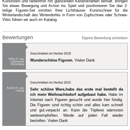
Kunststein und farbenfroh mit glänzenden Keramikfarben bemalt. Bringen
Sie etwas Bewegung und Action ins Spiel und positionieren Sie das 2-
teilige Figuren-Set inmitten Ihrer Lichthäuser. Kunstschnee für die
Winterlandschaft des Winterdorfes in Form von Zupfschnee oder Schnee-
Vlies führen wir auch im Katalog.
Bewertungen
Eigene Bewertung schreiben
Geschrieben im Herbst 2019
Ulrike S. aus
Wunderschöne Figuren.
Vielen Dank
Lutherstadt
Wittenberg
Geschrieben im Herbst 2015
Kerstin S. aus
Sehr schöne Ware,habe das erste mal bestellt da
Leipzig
ich mein Weihnachtsdorf aufgebaut habe.
Habe im
Internet nach Figuren gesucht und wurde hier fündig.
Die Figuren sind richtig schön und alles kam schnell
und gut.verpackt an. Kann die Töpferei wärmsten
weiterempfehlen. Werde auf jeden Fall wieder
bestellen. Vielen Dank