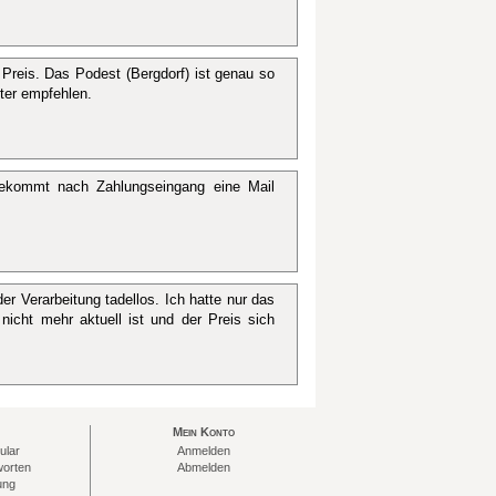
reis. Das Podest (Bergdorf) ist genau so
iter empfehlen.
ekommt nach Zahlungseingang eine Mail
er Verarbeitung tadellos. Ich hatte nur das
nicht mehr aktuell ist und der Preis sich
Mein Konto
ular
Anmelden
worten
Abmelden
ung