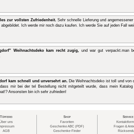
les zur vollsten Zufriedenheit.
Sehr schnelle Lieferung und angemessener P
 abgebildet. Ich werde mir noch dazu kaufen. Ich werde Sie auf jeden Fall we
gdorf” Weihnachtsdeko kam recht zugig,
und war gut verpackt.man b
.
dorf kam schnell und unversehrt an.
Die Weihnachtsdeko ist toll und von d
dass mir bei der tel Bestellung nicht mitgeteilt wurde, dass mein Katalog 
hat!? Ansonsten bin ich sehr zufrieden!
Töpferei
Shop
Service
Über uns
Favoriten
Kontaktform
mpressum
Geschenke ABC (PDF)
Fragen & Ant
AGB
Geschenke-Finder
Rücksend