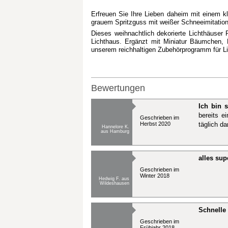
Erfreuen Sie Ihre Lieben daheim mit einem kl
grauem Spritzguss mit weißer Schneeimitation 
Dieses weihnachtlich dekorierte Lichthäuser 
Lichthaus. Ergänzt mit Miniatur Bäumchen, 
unserem reichhaltigen Zubehörprogramm für L
Bewertungen
Ich bin s
bereits e
Geschrieben im
Herbst 2020
täglich da
Hannelore K.
aus Hamburg
alles sup
Geschrieben im
Winter 2018
Hedwig F. aus
Wildeshausen
Schnelle 
Geschrieben im
Frühjahr 2018