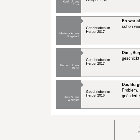
Katrin J. aus
Ense
Es war al
schön wie
Geschrieben im
Herbst 2017
Marietta A. aus
Burgstädt
Die „Ber
geschickt
Geschrieben im
Herbst 2017
Herbert G. aus
Berlin
Das Berg
Problem, 
Geschrieben im
Herbst 2016
geändert 
Anni S. aus
Wohnste
I