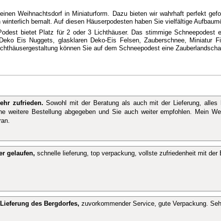
einen Weihnachtsdorf in Miniaturform. Dazu bieten wir wahrhaft perfekt ge
winterlich bemalt. Auf diesen Häuserpodesten haben Sie vielfältige Aufbaumö
Podest bietet Platz für 2 oder 3 Lichthäuser. Das stimmige Schneepodest e
Deko Eis Nuggets, glasklaren Deko-Eis Felsen, Zauberschnee, Miniatur F
ichthäusergestaltung können Sie auf dem Schneepodest eine Zauberlandschaf
ehr zufrieden.
Sowohl mit der Beratung als auch mit der Lieferung, alles 
ine weitere Bestellung abgegeben und Sie auch weiter empfohlen. Mein We
ran.
er gelaufen,
schnelle lieferung, top verpackung, vollste zufriedenheit mit de
Lieferung des Bergdorfes,
zuvorkommender Service, gute Verpackung. Seh