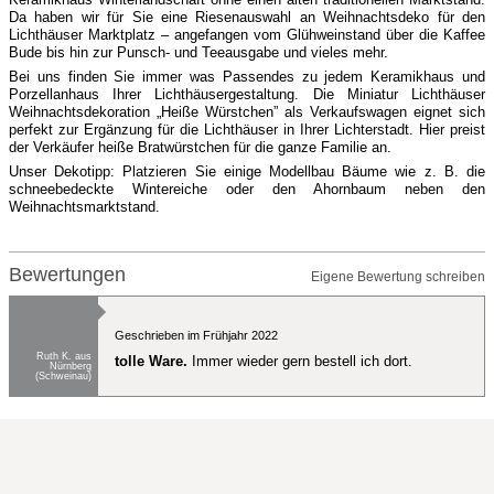
Da haben wir für Sie eine Riesenauswahl an Weihnachtsdeko für den
Lichthäuser Marktplatz – angefangen vom Glühweinstand über die Kaffee
Bude bis hin zur Punsch- und Teeausgabe und vieles mehr.
Bei uns finden Sie immer was Passendes zu jedem Keramikhaus und
Porzellanhaus Ihrer Lichthäusergestaltung. Die Miniatur Lichthäuser
Weihnachtsdekoration „Heiße Würstchen” als Verkaufswagen eignet sich
perfekt zur Ergänzung für die Lichthäuser in Ihrer Lichterstadt. Hier preist
der Verkäufer heiße Bratwürstchen für die ganze Familie an.
Unser Dekotipp: Platzieren Sie einige Modellbau Bäume wie z. B. die
schneebedeckte Wintereiche oder den Ahornbaum neben den
Weihnachtsmarktstand.
Bewertungen
Eigene Bewertung schreiben
Geschrieben im Frühjahr 2022
Ruth K. aus
tolle Ware.
Immer wieder gern bestell ich dort.
Nürnberg
(Schweinau)