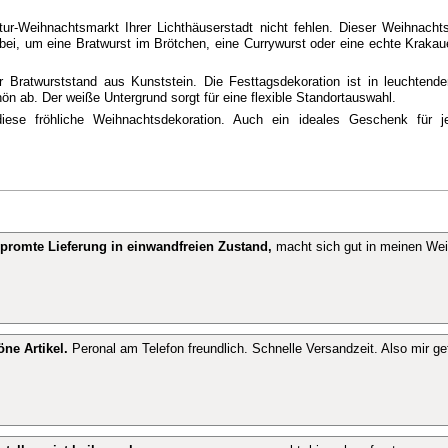
tur-Weihnachtsmarkt Ihrer Lichthäuserstadt nicht fehlen. Dieser Weihnacht
ei, um eine Bratwurst im Brötchen, eine Currywurst oder eine echte Krakaue
 der Bratwurststand aus Kunststein. Die Festtagsdekoration ist in leuchten
n ab. Der weiße Untergrund sorgt für eine flexible Standortauswahl.
ese fröhliche Weihnachtsdekoration. Auch ein ideales Geschenk für je
 promte Lieferung in einwandfreien Zustand,
macht sich gut in meinen Wei
ne Artikel.
Peronal am Telefon freundlich. Schnelle Versandzeit. Also mir gef