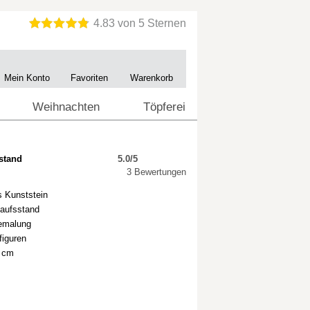
Mein Konto
Favoriten
Warenkorb
Weihnachten
Töpferei
stand
5.0/5
3 Bewertungen
s Kunststein
kaufsstand
Bemalung
figuren
8 cm