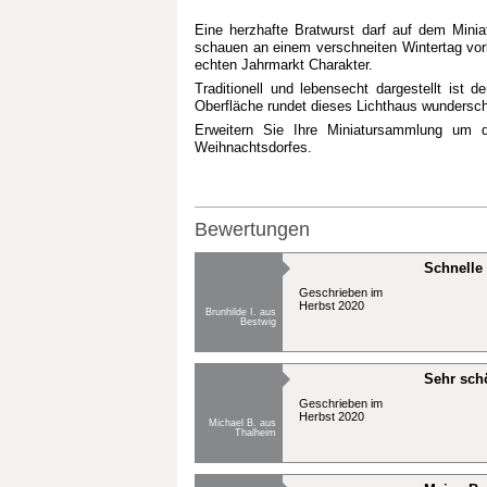
Eine herzhafte Bratwurst darf auf dem Minia
schauen an einem verschneiten Wintertag vorb
echten Jahrmarkt Charakter.
Traditionell und lebensecht dargestellt ist
Oberfläche rundet dieses Lichthaus wunderschö
Erweitern Sie Ihre Miniatursammlung um di
Weihnachtsdorfes.
Bewertungen
Schnelle
Geschrieben im
Herbst 2020
Brunhilde I. aus
Bestwig
Sehr schö
Geschrieben im
Herbst 2020
Michael B. aus
Thalheim