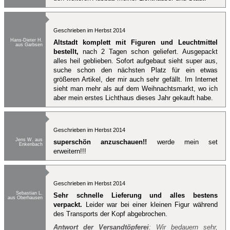
Geschrieben im Herbst 2014
Hans-Dieter H.
Altstadt komplett mit Figuren und Leuchtmittel
aus Garbsen
bestellt,
nach 2 Tagen schon geliefert. Ausgepackt
alles heil geblieben. Sofort aufgebaut sieht super aus,
suche schon den nächsten Platz für ein etwas
größeren Artikel, der mir auch sehr gefällt. Im Internet
sieht man mehr als auf dem Weihnachtsmarkt, wo ich
aber mein erstes Lichthaus dieses Jahr gekauft habe.
Geschrieben im Herbst 2014
Jens W. aus
superschön anzuschauen!!
werde mein set
Enkenbach
erweitern!!!
Geschrieben im Herbst 2014
Sebastian L.
Sehr schnelle Lieferung und alles bestens
aus Oberhausen
verpackt.
Leider war bei einer kleinen Figur während
des Transports der Kopf abgebrochen.
Antwort der Versandtöpferei
: Wir bedauern sehr,