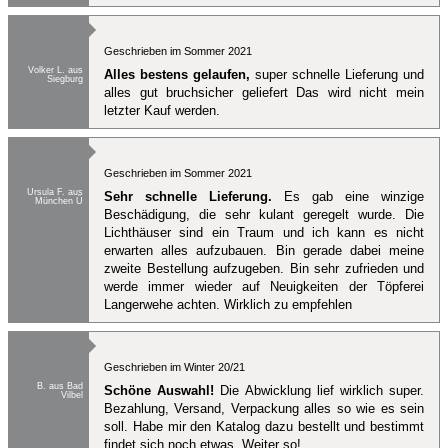
Geschrieben im Sommer 2021
Volker L. aus
Alles bestens gelaufen,
super schnelle Lieferung und
Siegburg
alles gut bruchsicher geliefert Das wird nicht mein
letzter Kauf werden.
Geschrieben im Sommer 2021
Ursula F. aus
Sehr schnelle Lieferung.
Es gab eine winzige
München Ü
Beschädigung, die sehr kulant geregelt wurde. Die
Lichthäuser sind ein Traum und ich kann es nicht
erwarten alles aufzubauen. Bin gerade dabei meine
zweite Bestellung aufzugeben. Bin sehr zufrieden und
werde immer wieder auf Neuigkeiten der Töpferei
Langerwehe achten. Wirklich zu empfehlen
Geschrieben im Winter 20/21
B. aus Bad
Schöne Auswahl!
Die Abwicklung lief wirklich super.
Vilbel
Bezahlung, Versand, Verpackung alles so wie es sein
soll. Habe mir den Katalog dazu bestellt und bestimmt
findet sich noch etwas. Weiter so!