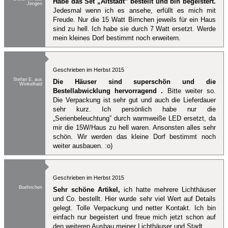
Habe das Set „Altstadt” bestellt und bin begeistert.
Jengen
Jedesmal wenn ich es ansehe, erfüllt es mich mit
Freude. Nur die 15 Watt Birnchen jeweils für ein Haus
sind zu hell. Ich habe sie durch 7 Watt ersetzt. Werde
mein kleines Dorf bestimmt noch erweitern.
Geschrieben im Herbst 2015
Stefan E. aus
Die Häuser sind superschön und die
Winkelhaid
Bestellabwicklung hervorragend .
Bitte weiter so.
Die Verpackung ist sehr gut und auch die Lieferdauer
sehr kurz. Ich persönlich habe nur die
„Serienbeleuchtung” durch warmweiße LED ersetzt, da
mir die 15W/Haus zu hell waren. Ansonsten alles sehr
schön. Wir werden das kleine Dorf bestimmt noch
weiter ausbauen. :o)
Geschrieben im Herbst 2015
Boehnchen
Sehr schöne Artikel,
ich hatte mehrere Lichthäuser
und Co. bestellt. Hier wurde sehr viel Wert auf Details
gelegt. Tolle Verpackung und netter Kontakt. Ich bin
einfach nur begeistert und freue mich jetzt schon auf
den weiteren Ausbau meiner Lichthäuser und Stadt.