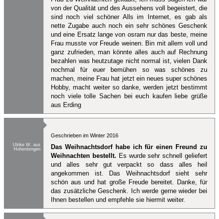
von der Qualität und des Aussehens voll begeistert, die
sind noch viel schöner Alls im Internet, es gab als
nette Zugabe auch noch ein sehr schönes Geschenk
und eine Ersatz lange von osram nur das beste, meine
Frau musste vor Freude weinen. Bin mit allem voll und
ganz zufrieden, man könnte alles auch auf Rechnung
bezahlen was heutzutage nicht normal ist, vielen Dank
nochmal für euer bemühen so was schönes zu
machen, meine Frau hat jetzt ein neues super schönes
Hobby, macht weiter so danke, werden jetzt bestimmt
noch viele tolle Sachen bei euch kaufen liebe grüße
aus Erding
Geschrieben im Winter 2016
Ulrike W. aus
Das Weihnachtsdorf habe ich für einen Freund zu
Hohentengen
Weihnachten bestellt.
Es wurde sehr schnell geliefert
und alles sehr gut verpackt so dass alles heil
angekommen ist. Das Weihnachtsdorf sieht sehr
schön aus und hat große Freude bereitet. Danke, für
das zusätzliche Geschenk. Ich werde gerne wieder bei
Ihnen bestellen und empfehle sie hiermit weiter.