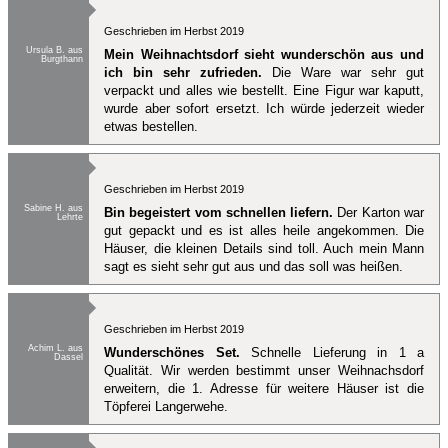
Geschrieben im Herbst 2019
Ursula B. aus
Mein Weihnachtsdorf sieht wunderschön aus und
Burgthann
ich bin sehr zufrieden.
Die Ware war sehr gut
verpackt und alles wie bestellt. Eine Figur war kaputt,
wurde aber sofort ersetzt. Ich würde jederzeit wieder
etwas bestellen.
Geschrieben im Herbst 2019
Sabine H. aus
Bin begeistert vom schnellen liefern.
Der Karton war
Lehrte
gut gepackt und es ist alles heile angekommen. Die
Häuser, die kleinen Details sind toll. Auch mein Mann
sagt es sieht sehr gut aus und das soll was heißen.
Geschrieben im Herbst 2019
Achim L. aus
Wunderschönes Set.
Schnelle Lieferung in 1 a
Dassel
Qualität. Wir werden bestimmt unser Weihnachsdorf
erweitern, die 1. Adresse für weitere Häuser ist die
Töpferei Langerwehe.