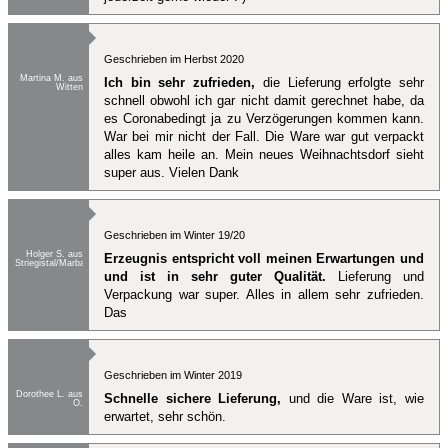
Geschrieben im Herbst 2020
Martina M. aus
Ich bin sehr zufrieden,
die Lieferung erfolgte sehr
Witten
schnell obwohl ich gar nicht damit gerechnet habe, da
es Coronabedingt ja zu Verzögerungen kommen kann.
War bei mir nicht der Fall. Die Ware war gut verpackt
alles kam heile an. Mein neues Weihnachtsdorf sieht
super aus. Vielen Dank
Geschrieben im Winter 19/20
Holger S. aus
Erzeugnis entspricht voll meinen Erwartungen und
Striegistal/Marbach
und ist in sehr guter Qualität.
Lieferung und
Verpackung war super. Alles in allem sehr zufrieden.
Das
Geschrieben im Winter 2019
Dorothee L. aus
Schnelle sichere Lieferung,
und die Ware ist, wie
O.
erwartet, sehr schön.