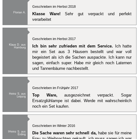
Geschrieben im Herbst 2018
Florian A.
Klasse Ware!
Sehr gut verpackt und perfekt
verarbeitet
Geschrieben im Herbst 2017
Klaus D. aus
Ich bin sehr zufrieden mit dem Service.
Ich hatte
Hamburg
mir ein Set aus 3 Häusern bestellt und war voll
begeistert als ich die Sachen auspackte. Ich kann nur
sagen, einfach super. Habe mir gleich noch Laternen
und Tannenbäume nachbestellt.
Geschrieben im Frühjahr 2017
Heinz S. aus
Top Ware,
ausgezeichnet verpackt. Sogar
Leipzig
Ersatzglühlampe ist dabei. Werde mit wahrscheinlich
noch ein Set kaufen.
Geschrieben im Winter 2016
IHeinz S. aus
Die Sache waren sehr schnell da,
habe sie für meine
Erding
Frau zu Weihnachten gekauft, ich muss sagen ich war