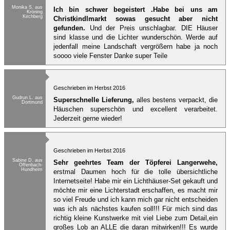
Monika S. aus
Ich bin schwer begeistert .Habe bei uns am
Kröning
Kirchberg
Christkindlmarkt sowas gesucht aber nicht
gefunden.
Und der Preis unschlagbar. DIE Häuser
sind klasse und die Lichter wunderschön. Werde auf
jedenfall meine Landschaft vergrößern habe ja noch
soooo viele Fenster Danke super Teile
Geschrieben im Herbst 2016
Gudrun L. aus
Superschnelle Lieferung,
alles bestens verpackt, die
Dortmund
Häuschen superschön und excellent verarbeitet.
Jederzeit gerne wieder!
Geschrieben im Herbst 2016
Sabine D. aus
Sehr geehrtes Team der Töpferei Langerwehe,
Offenbach-
Hundheim
erstmal Daumen hoch für die tolle übersichtliche
Internetseite! Habe mir ein Lichthäuser-Set gekauft und
möchte mir eine Lichterstadt erschaffen, es macht mir
so viel Freude und ich kann mich gar nicht entscheiden
was ich als nächstes kaufen soll!!! Für mich sind das
richtig kleine Kunstwerke mit viel Liebe zum Detail,ein
großes Lob an ALLE die daran mitwirken!!! Es wurde