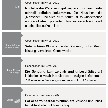
Geschrieben im Herbst 2021
M.F.
Ich habe die Ware sehr gut verpackt und auch sehr
schnell geliefert bekommen.
Die Häuschen, die
„Menschen” und alles drum herum ist so wunderschön
und detailgetreu gearbeitet, dass es einfach nur Spaß
macht alles aufzustellen.
Geschrieben im Herbst 2021
Hans Günther
Sehr schöne Ware,
schnelle Lieferung, gutes Preis-
B. aus Schopp
leistungsverhältnis. Gerne wieder
Geschrieben im Herbst 2021
Peter R. aus
Die Sendung kam zeitnah und unbeschädigt an!
Hattingen
Leider keine vorab Info über den etwaigen Liefertermin.
Z B über eine Sendungsnummer von DHL! Schade!
Geschrieben im Sommer 2021
Enrico P. aus
Hat alles wunderbar funktioniert.
Versand und Inhalt
Berlin
top. Artikel alle funktionstüchtig.