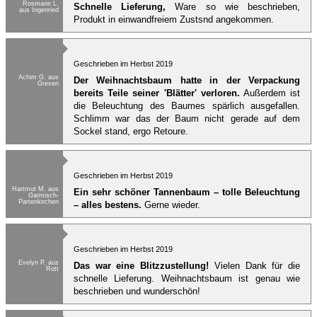
Rosmarie L.
Schnelle Lieferung,
Ware so wie beschrieben,
aus Ingenried
Produkt in einwandfreiem Zustsnd angekommen.
Geschrieben im Herbst 2019
Achim G. aus
Der Weihnachtsbaum hatte in der Verpackung
Greven
bereits Teile seiner 'Blätter' verloren.
Außerdem ist
die Beleuchtung des Baumes spärlich ausgefallen.
Schlimm war das der Baum nicht gerade auf dem
Sockel stand, ergo Retoure.
Geschrieben im Herbst 2019
Hartmut M. aus
Ein sehr schöner Tannenbaum – tolle Beleuchtung
Garmisch-
Partenkirchen
– alles bestens.
Gerne wieder.
Geschrieben im Herbst 2019
Evelyn P. aus
Das war eine Blitzzustellung!
Vielen Dank für die
Rott
schnelle Lieferung. Weihnachtsbaum ist genau wie
beschrieben und wunderschön!