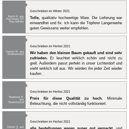
Geschrieben im Winter 2021
Katrin H. aus
Tolle,
qualitativ hochwertige Ware. Die Lieferung war
Puschwitz/ OT
Neu-Jeßnitz
einwandfrei und fix. ich kann die Töpferei Langenwehe
guten Gewissens weiter empfehlen.
Geschrieben im Herbst 2021
Jasmin W. aus
Wir haben den kleinen Baum gekauft und sind sehr
Großhansdorf
zufrieden.
Er leuchtet wirklich schön und nicht zu
grell. Außerdem passt perfekt in unser Lichterdorf und
sieht wirklich toll aus. Wir würden ihn jeder Zeit wieder
kaufen.
Geschrieben im Herbst 2021
Stephanie K.
Preis für diese Qualität zu hoch.
Minimale
aus
Niederkassel
Beleuchtung, die nicht vollständig funktioniert.
Geschrieben im Herbst 2021
Günter S. aus
alle bestellungen waren super gut verpackt,
und