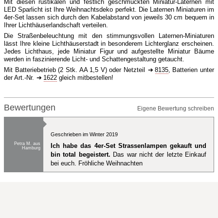
Mit diesen rustikalen und festlich geschmückten Miniatur-Laternen mit
LED Sparlicht ist Ihre Weihnachtsdeko perfekt. Die Laternen Miniaturen im
4er-Set lassen sich durch den Kabelabstand von jeweils 30 cm bequem in
Ihrer Lichthäuserlandschaft verteilen.
Die Straßenbeleuchtung mit den stimmungsvollen Laternen-Miniaturen
lässt Ihre kleine Lichthäuserstadt in besonderem Lichterglanz erscheinen.
Jedes Lichthaus, jede Miniatur Figur und aufgestellte Miniatur Bäume
werden in faszinierende Licht- und Schattengestaltung getaucht.
Mit Batteriebetrieb (2 Stk. AA 1,5 V) oder Netzteil
8135
, Batterien unter
der Art.-Nr.
1622
gleich mitbestellen!
Bewertungen
Eigene Bewertung schreiben
Geschrieben im Winter 2019
Petra M. aus
Ich habe das 4er-Set Strassenlampen gekauft und
Hamburg
bin total begeistert.
Das war nicht der letzte Einkauf
bei euch. Fröhliche Weihnachten