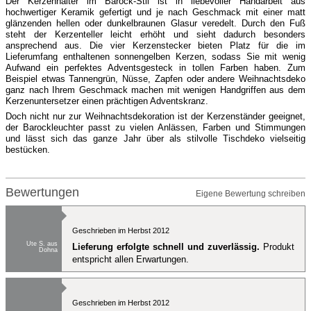
Der Kerzenhalter im Barock-Stil ist in liebevoller Handarbeit aus
hochwertiger Keramik gefertigt und je nach Geschmack mit einer matt
glänzenden hellen oder dunkelbraunen Glasur veredelt. Durch den Fuß
steht der Kerzenteller leicht erhöht und sieht dadurch besonders
ansprechend aus. Die vier Kerzenstecker bieten Platz für die im
Lieferumfang enthaltenen sonnengelben Kerzen, sodass Sie mit wenig
Aufwand ein perfektes Adventsgesteck in tollen Farben haben. Zum
Beispiel etwas Tannengrün, Nüsse, Zapfen oder andere Weihnachtsdeko
ganz nach Ihrem Geschmack machen mit wenigen Handgriffen aus dem
Kerzenuntersetzer einen prächtigen Adventskranz.
Doch nicht nur zur Weihnachtsdekoration ist der Kerzenständer geeignet,
der Barockleuchter passt zu vielen Anlässen, Farben und Stimmungen
und lässt sich das ganze Jahr über als stilvolle Tischdeko vielseitig
bestücken.
Bewertungen
Eigene Bewertung schreiben
Geschrieben im Herbst 2012
Ute S. aus
Lieferung erfolgte schnell und zuverlässig.
Produkt
Dohna
entspricht allen Erwartungen.
Geschrieben im Herbst 2012