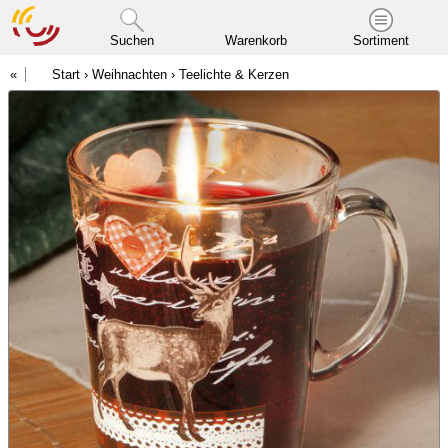
Suchen
Warenkorb
Sortiment
Start
›
Weihnachten
›
Teelichte & Kerzen