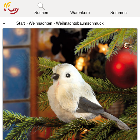
Suchen
Warenkorb
Sortiment
Start
›
Weihnachten
›
Weihnachtsbaumschmuck