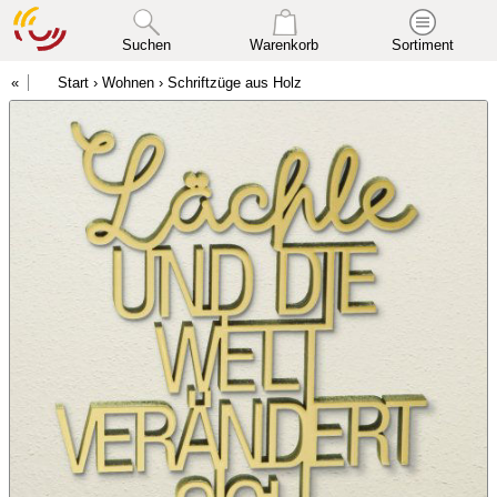
Suchen
Warenkorb
Sortiment
Start
›
Wohnen
›
Schriftzüge aus Holz