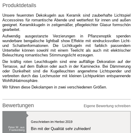
Produktdetails
Unsere feuerroten Dekokugeln aus Keramik sind zauberhafte Lichtspiel
Accessoires für romantische Abende und wetterfest für innen und außen
geeignet. Keramikkugeln in zeitgemäßer, pflegeleichter Glasur formschön
gearbeitet.
Aufwendig ausgestanzte Verzierungen in Pflanzenoptik spenden
wunderbare bengalische lightball show Effekte mit eindrucksvollen Licht-
und Schattenformationen. Die Lichtkugeln mit farblich passendem
Unterteller können sowohl mit einem Teelicht als auch mit elektrischer
Beleuchtung romantisches Stimmungslicht erzeugen.
Die kräftig roten Leuchtkugeln sind eine auffällige Dekoration auf der
Terrasse, auf dem Balkon oder auch in der Kaminecke. Bei Dämmerung
oder Dunkelheit sind die Kugelleuchten angenehme Lichtspender und
verbreiten durch das Lochmuster mit kleinen Lichtpunkten entspannende
Wohlfühlatmosphäre.
Wir führen diese Dekolampen in zwei verschiedenen Größen.
Bewertungen
Eigene Bewertung schreiben
Geschrieben im Herbst 2019
Peter W. aus
Bin mit der Qualität sehr zufrieden!
Frankenberg