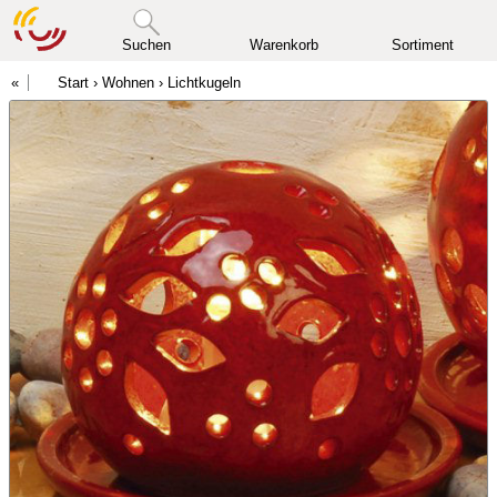
Suchen
Warenkorb
Sortiment
Start
›
Wohnen
›
Lichtkugeln