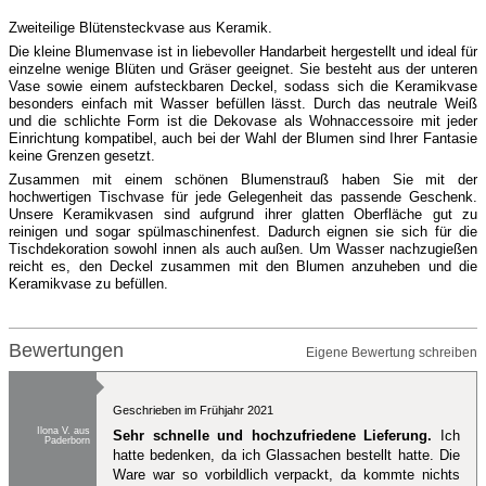
Zweiteilige Blütensteckvase aus Keramik.
Die kleine Blumenvase ist in liebevoller Handarbeit hergestellt und ideal für
einzelne wenige Blüten und Gräser geeignet. Sie besteht aus der unteren
Vase sowie einem aufsteckbaren Deckel, sodass sich die Keramikvase
besonders einfach mit Wasser befüllen lässt. Durch das neutrale Weiß
und die schlichte Form ist die Dekovase als Wohnaccessoire mit jeder
Einrichtung kompatibel, auch bei der Wahl der Blumen sind Ihrer Fantasie
keine Grenzen gesetzt.
Zusammen mit einem schönen Blumenstrauß haben Sie mit der
hochwertigen Tischvase für jede Gelegenheit das passende Geschenk.
Unsere Keramikvasen sind aufgrund ihrer glatten Oberfläche gut zu
reinigen und sogar spülmaschinenfest. Dadurch eignen sie sich für die
Tischdekoration sowohl innen als auch außen. Um Wasser nachzugießen
reicht es, den Deckel zusammen mit den Blumen anzuheben und die
Keramikvase zu befüllen.
Bewertungen
Eigene Bewertung schreiben
Geschrieben im Frühjahr 2021
Ilona V. aus
Sehr schnelle und hochzufriedene Lieferung.
Ich
Paderborn
hatte bedenken, da ich Glassachen bestellt hatte. Die
Ware war so vorbildlich verpackt, da kommte nichts