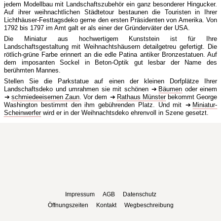
jedem Modellbau mit Landschaftszubehör ein ganz besonderer Hingucker.
Auf ihrer weihnachtlichen Städtetour bestaunen die Touristen in Ihrer
Lichthäuser-Festtagsdeko gerne den ersten Präsidenten von Amerika. Von
1792 bis 1797 im Amt galt er als einer der Gründerväter der USA.
Die Miniatur aus hochwertigem Kunststein ist für Ihre
Landschaftsgestaltung mit Weihnachtshäusern detailgetreu gefertigt. Die
rötlich-grüne Farbe erinnert an die edle Patina antiker Bronzestatuen. Auf
dem imposanten Sockel in Beton-Optik gut lesbar der Name des
berühmten Mannes.
Stellen Sie die Parkstatue auf einen der kleinen Dorfplätze Ihrer
Landschaftsdeko und umrahmen sie mit schönen
Bäumen
oder einem
schmiedeeisernen Zaun
. Vor dem
Rathaus Münster
bekommt George
Washington bestimmt den ihm gebührenden Platz. Und mit
Miniatur-
Scheinwerfer
wird er in der Weihnachtsdeko ehrenvoll in Szene gesetzt.
Impressum
AGB
Datenschutz
Öffnungszeiten
Kontakt
Wegbeschreibung