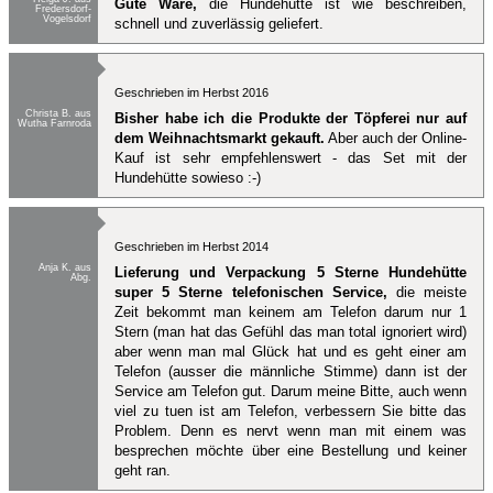
Gute Ware,
die Hundehütte ist wie beschreiben,
Fredersdorf-
Vogelsdorf
schnell und zuverlässig geliefert.
Geschrieben im Herbst 2016
Christa B. aus
Bisher habe ich die Produkte der Töpferei nur auf
Wutha Farnroda
dem Weihnachtsmarkt gekauft.
Aber auch der Online-
Kauf ist sehr empfehlenswert - das Set mit der
Hundehütte sowieso :-)
Geschrieben im Herbst 2014
Anja K. aus
Lieferung und Verpackung 5 Sterne Hundehütte
Abg.
super 5 Sterne telefonischen Service,
die meiste
Zeit bekommt man keinem am Telefon darum nur 1
Stern (man hat das Gefühl das man total ignoriert wird)
aber wenn man mal Glück hat und es geht einer am
Telefon (ausser die männliche Stimme) dann ist der
Service am Telefon gut. Darum meine Bitte, auch wenn
viel zu tuen ist am Telefon, verbessern Sie bitte das
Problem. Denn es nervt wenn man mit einem was
besprechen möchte über eine Bestellung und keiner
geht ran.