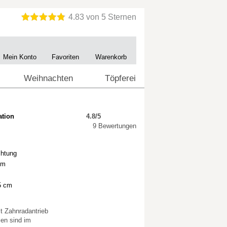
Mein Konto
Favoriten
Warenkorb
Weihnachten
Töpferei
ation
4.8/5
9 Bewertungen
chtung
um
5 cm
it Zahnradantrieb
en sind im