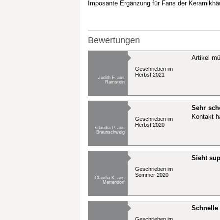
Imposante Ergänzung für Fans der Keramikhä
Bewertungen
Artikel m
Geschrieben im
Herbst 2021
Judith F. aus
Ramstein
Sehr schö
Kontakt h
Geschrieben im
Herbst 2020
Claudia P. aus
Braunschweig
Sieht su
Geschrieben im
Sommer 2020
Claudia K. aus
Mertendorf
Schnelle
Geschrieben im