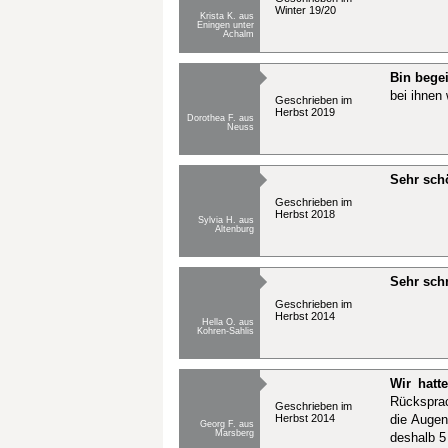
Winter 19/20
Krista K. aus
Eningen unter
Achalm
Bin begei
bei ihnen
Geschrieben im
Herbst 2019
Dorothea F. aus
Neuss
Sehr sch
Geschrieben im
Herbst 2018
Sylvia H. aus
Altenburg
Sehr schn
Geschrieben im
Herbst 2014
Hella O. aus
Kohren-Sahlis
Wir hatt
Rücksprac
Geschrieben im
Herbst 2014
die Augen 
Georg F. aus
Marsberg
deshalb 5