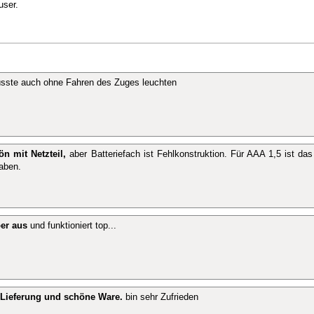
user.
üsste auch ohne Fahren des Zuges leuchten
n mit Netzteil,
aber Batteriefach ist Fehlkonstruktion. Für AAA 1,5 ist da
aben.
per aus
und funktioniert top...
 Lieferung und schöne Ware.
bin sehr Zufrieden