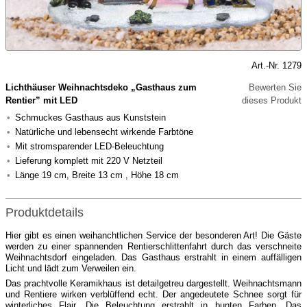
Art.-Nr. 1279
Lichthäuser Weihnachtsdeko „Gasthaus zum
Bewerten Sie
Rentier” mit LED
dieses Produkt
Schmuckes Gasthaus aus Kunststein
Natürliche und lebensecht wirkende Farbtöne
Mit stromsparender LED-Beleuchtung
Lieferung komplett mit 220 V Netzteil
Länge 19 cm, Breite 13 cm , Höhe 18 cm
Produktdetails
Hier gibt es einen weihanchtlichen Service der besonderen Art! Die Gäste
werden zu einer spannenden Rentierschlittenfahrt durch das verschneite
Weihnachtsdorf eingeladen. Das Gasthaus erstrahlt in einem auffälligen
Licht und lädt zum Verweilen ein.
Das prachtvolle Keramikhaus ist detailgetreu dargestellt. Weihnachtsmann
und Rentiere wirken verblüffend echt. Der angedeutete Schnee sorgt für
winterliches Flair. Die Beleuchtung erstrahlt in bunten Farben. Das