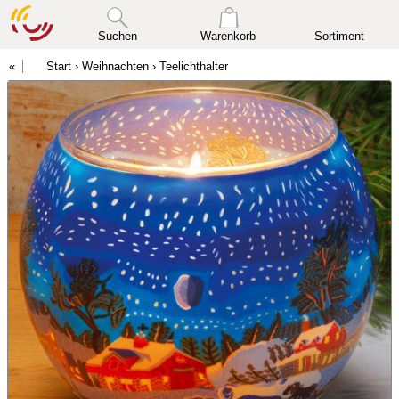
Suchen
Warenkorb
Sortiment
Start
›
Weihnachten
›
Teelichthalter