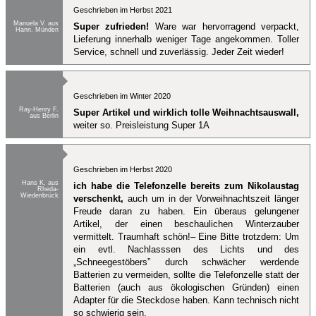
Geschrieben im Herbst 2021
Manuela V. aus
Super zufrieden!
Ware war hervorragend verpackt,
Hann. Münden
Lieferung innerhalb weniger Tage angekommen. Toller
Service, schnell und zuverlässig. Jeder Zeit wieder!
Geschrieben im Winter 2020
Ray-Henry F.
Super Artikel und wirklich tolle Weihnachtsauswall,
aus Berlin
weiter so. Preisleistung Super 1A
Geschrieben im Herbst 2020
Hans K. aus
ich habe die Telefonzelle bereits zum Nikolaustag
Rheda-
Wiedenbrück
verschenkt,
auch um in der Vorweihnachtszeit länger
Freude daran zu haben. Ein überaus gelungener
Artikel, der einen beschaulichen Winterzauber
vermittelt. Traumhaft schön!– Eine Bitte trotzdem: Um
ein evtl. Nachlasssen des Lichts und des
„Schneegestöbers” durch schwächer werdende
Batterien zu vermeiden, sollte die Telefonzelle statt der
Batterien (auch aus ökologischen Gründen) einen
Adapter für die Steckdose haben. Kann technisch nicht
so schwierig sein.