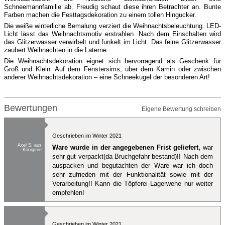
Schneemannfamilie ab. Freudig schaut diese ihren Betrachter an. Bunte
Farben machen die Festtagsdekoration zu einem tollen Hingucker.
Die weiße winterliche Bemalung verziert die Weihnachtsbeleuchtung. LED-
Licht lässt das Weihnachtsmotiv erstrahlen. Nach dem Einschalten wird
das Glitzerwasser verwirbelt und funkelt im Licht. Das feine Glitzerwasser
zaubert Weihnachten in die Laterne.
Die Weihnachtsdekoration eignet sich hervorragend als Geschenk für
Groß und Klein. Auf dem Fenstersims, über dem Kamin oder zwischen
anderer Weihnachtsdekoration – eine Schneekugel der besonderen Art!
Bewertungen
Eigene Bewertung schreiben
Geschrieben im Winter 2021
Axel S. aus
Ware wurde in der angegebenen Frist geliefert,
war
Königsee
sehr gut verpackt(da Bruchgefahr bestand)!! Nach dem
auspacken und begutachten der Ware war ich doch
sehr zufrieden mit der Funktionalität sowie mit der
Verarbeitung!! Kann die Töpferei Lagerwehe nur weiter
empfehlen!
Geschrieben im Winter 2021