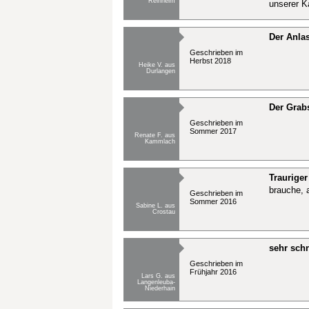
Reinheim
unserer K
Der Anlas
Geschrieben im
Herbst 2018
Heike V. aus
Durlangen
Der Grabs
Geschrieben im
Sommer 2017
Renate F. aus
Kammlach
Traurige
brauche, 
Geschrieben im
Sommer 2016
Sabine L. aus
Crostau
sehr schn
Geschrieben im
Frühjahr 2016
Lars G. aus
Langenleuba-
Niederhain