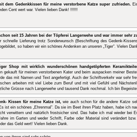
mit dem Gedenkkissen für meine verstorbene Katze super zufrieden.
Ein
jeden Cent wert war. Vielen lieben Dank! !!!!!!
schon seit 15 Jahren bei der Töpferei Langerwehe und war immer sehr zu
r schnelle Lieferung trotz Sonderwunsch (Beschriftung des Gedenk-Kissen
bgebildet, so haben wir ein schönes Andenken an unseren „Tiger”. Vielen Dan
tiger Shop mit wirklich wunderschönen handgetöpferten Keramikteilen
n gekauft für meinen verstorbenen Kater und beim auspacken meiner Bestel
de das mit Namen und Text angefertigt. Auch der Schriftverkehr war sehr fre
chen arbeiten mit viel Liebe zum Beruf und mit viel Gefühl und Nächstenl
zliche Grüsse nach Langerwehe und tausend Dank nochmal. Ich bin Begeister
nk- Kissen für meine Katze ist,
wie auch schon für die andere Katze seh
 Es ist ein schönes „Ehrenmal”. Da sie im Beet ihren Platz haben, habe ich na
icht verwittern und natürlich frostsicher sind. Das habe ich mal wieder bei 
ahre im Garten und weder Schrift, Farbe oder Material sind verändert bzw
der das Geld wert! Vielen lieben Dank.
n von ihnen sind sehr schön.