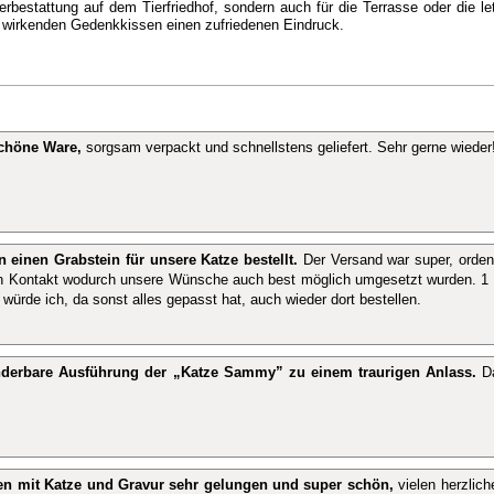
ierbestattung auf dem Tierfriedhof, sondern auch für die Terrasse oder die l
 wirkenden Gedenkkissen einen zufriedenen Eindruck.
chöne Ware,
sorgsam verpackt und schnellstens geliefert. Sehr gerne wieder
 einen Grabstein für unsere Katze bestellt.
Der Versand war super, ordent
in Kontakt wodurch unsere Wünsche auch best möglich umgesetzt wurden. 1 St
 würde ich, da sonst alles gepasst hat, auch wieder dort bestellen.
derbare Ausführung der „Katze Sammy” zu einem traurigen Anlass.
Da
en mit Katze und Gravur sehr gelungen und super schön,
vielen herzlich