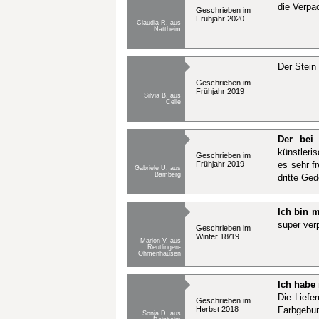
die Verpa
Geschrieben im
Frühjahr 2020
Claudia R. aus
Nattheim
Der Stein 
Geschrieben im
Frühjahr 2019
Silvia B. aus
Celle
Der bei 
künstleri
Geschrieben im
Frühjahr 2019
es sehr f
Gabriele U. aus
Bamberg
dritte Ged
Ich bin m
super ver
Geschrieben im
Winter 18/19
Marion V. aus
Reutlingen-
Ohmenhausen
Ich habe
Die Liefe
Geschrieben im
Herbst 2018
Farbgebun
Sonja D. aus