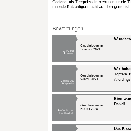
Geeignet als Tiergrabstein nicht nur für die T
ruhende Katzenfigur macht auf dem gemütlich
Bewertungen
Wunders
Geschrieben im
Sommer 2021
E. K. aus
Barntrup
Wir haben
Töpferei 
Geschrieben im
Winter 20/21
Allerdings
Janine aus
Wuppertal
Eine wun
Dank!!
Geschrieben im
Herbst 2020
Stefan K. aus
Enzklösterle
Das Kiss