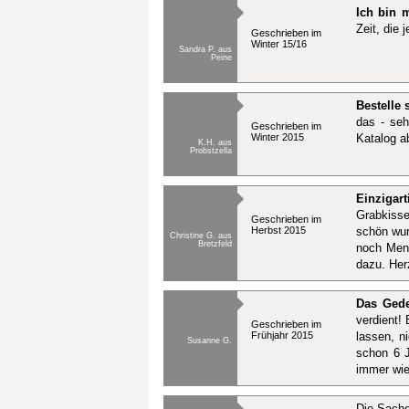
Ich bin 
Zeit, die 
Geschrieben im
Winter 15/16
Sandra P. aus
Peine
Bestelle 
das - seh
Geschrieben im
Winter 2015
Katalog a
K.H. aus
Probstzella
Einzigar
Grabkisse
Geschrieben im
Herbst 2015
schön wur
Christine G. aus
Bretzfeld
noch Mens
dazu. Her
Das Gede
verdient!
Geschrieben im
Frühjahr 2015
lassen, n
Susanne G.
schon 6 J
immer wie
Die Sache