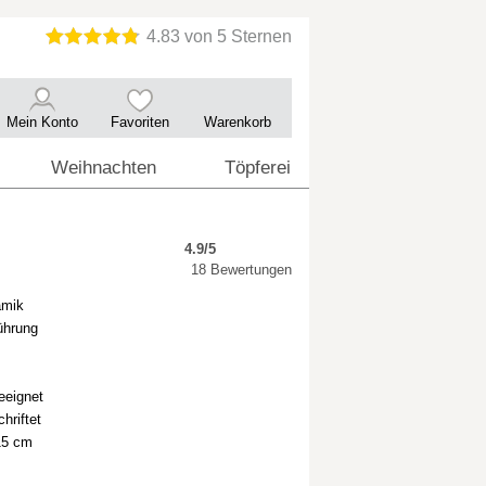
Mein Konto
Favoriten
Warenkorb
Weihnachten
Töpferei
4.9/5
18 Bewertungen
amik
ührung
eeignet
hriftet
15 cm