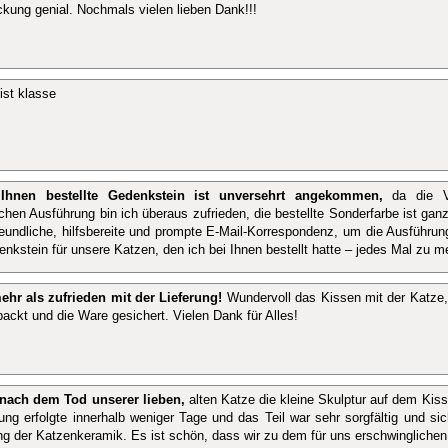
ckung genial. Nochmals vielen lieben Dank!!!
ist klasse
Ihnen bestellte Gedenkstein ist unversehrt angekommen,
da die Ve
schen Ausführung bin ich überaus zufrieden, die bestellte Sonderfarbe ist ga
reundliche, hilfsbereite und prompte E-Mail-Korrespondenz, um die Ausführun
enkstein für unsere Katzen, den ich bei Ihnen bestellt hatte – jedes Mal zu me
ehr als zufrieden mit der Lieferung!
Wundervoll das Kissen mit der Katze
packt und die Ware gesichert. Vielen Dank für Alles!
 nach dem Tod unserer lieben,
alten Katze die kleine Skulptur auf dem Kisse
rung erfolgte innerhalb weniger Tage und das Teil war sehr sorgfältig und si
g der Katzenkeramik. Es ist schön, dass wir zu dem für uns erschwinglichen