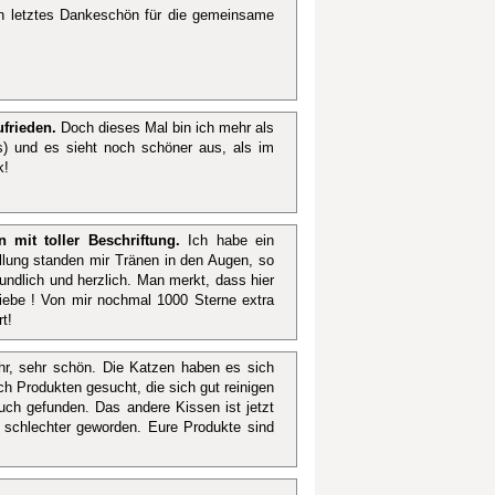
 letztes Dankeschön für die gemeinsame
frieden.
Doch dieses Mal bin ich mehr als
s) und es sieht noch schöner aus, als im
k!
 mit toller Beschriftung.
Ich habe ein
lung standen mir Tränen in den Augen, so
undlich und herzlich. Man merkt, dass hier
iebe ! Von mir nochmal 1000 Sterne extra
t!
r, sehr schön. Die Katzen haben es sich
ch Produkten gesucht, die sich gut reinigen
Euch gefunden. Das andere Kissen ist jetzt
. schlechter geworden. Eure Produkte sind