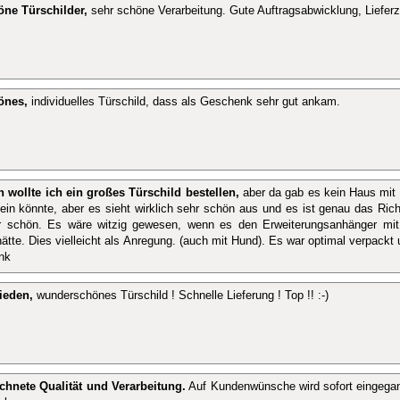
öne Türschilder,
sehr schöne Verarbeitung. Gute Auftragsabwicklung, Lieferze
önes,
individuelles Türschild, dass als Geschenk sehr gut ankam.
h wollte ich ein großes Türschild bestellen,
aber da gab es kein Haus mit 
sein könnte, aber es sieht wirklich sehr schön aus und es ist genau das Rich
r schön. Es wäre witzig gewesen, wenn es den Erweiterungsanhänger mit
ätte. Dies vielleicht als Anregung. (auch mit Hund). Es war optimal verpackt
nk
ieden,
wunderschönes Türschild ! Schnelle Lieferung ! Top !! :-)
chnete Qualität und Verarbeitung.
Auf Kundenwünsche wird sofort eingegang