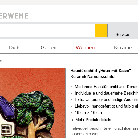
Service
Düfte
Garten
Wohnen
Keramik
r
Haustürschild „Haus mit Katze”
Keramik Namensschild
Modernes Haustürschild aus Keram
Individuelle und dauerhafte Beschri
Extra witterungsbeständige Ausfüh
Liebevoll handgefertigt und farbig gl
19 cm × 16 cm
Mehr Produktdetails
Individuell beschriftete Türschilder 
ausgeschlossen.