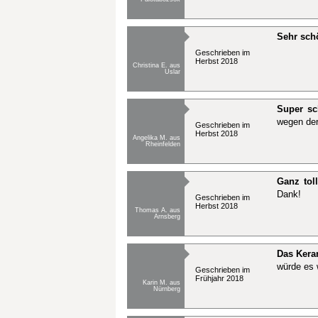
Sehr sch
Geschrieben im
Herbst 2018
Christina E. aus
Uslar
Super sc
wegen der
Geschrieben im
Herbst 2018
Angelika M. aus
Rheinfelden
Ganz toll
Dank!
Geschrieben im
Herbst 2018
Thomas A. aus
Arnsberg
Das Kera
würde es 
Geschrieben im
Frühjahr 2018
Karin M. aus
Nürnberg