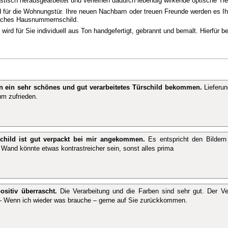
isch herausgearbeitet und verleihen dadurch lebendig wirkende optische Tie
d für die Wohnungstür. Ihre neuen Nachbarn oder treuen Freunde werden es I
liches Hausnummernschild.
ird für Sie individuell aus Ton handgefertigt, gebrannt und bemalt. Hierfür 
n ein sehr schönes und gut verarbeitetes Türschild bekommen.
Lieferun
um zufrieden.
child ist gut verpackt bei mir angekommen.
Es entspricht den Bildern 
r Wand könnte etwas kontrastreicher sein, sonst alles prima
ositiv überrascht.
Die Verarbeitung und die Farben sind sehr gut. Der V
– Wenn ich wieder was brauche – gerne auf Sie zurückkommen.