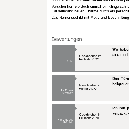
und Häuschen auf dem Namensschild sind plast
Verschenken Sie doch einmal ein Klingelschil
Hauseingang neuen Charme durch ein persön
Das Namensschild mit Motiv und Beschriftung w
Bewertungen
Wir habe
sind rund
Geschrieben im
Frühjahr 2022
G.D.
Das Türs
hellgraue
Geschrieben im
Winter 21/22
Ute D. aus
Berndroth
Ich bin p
verpackt 
Geschrieben im
Frühjahr 2020
Harry G. aus
Röthlein