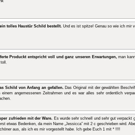
nk
 ein tolles Haustür Schild bestellt.
Und es ist spitze! Genau so wie ich mir v
eferte Produckt entspricht voll und ganz unseren Erwartungen,
man kann 
toll.
as Schild von Anfang an gefallen.
Das Original mit der gewählten Beschrift
in einem angemessenen Zeitrahmen und es war alles sehr ordentlich verpac
achen.
uper zufrieden mit der Ware.
Es wurde sehr schnell und sehr gut verpackt gel
 erst etwas Bedenken, da mein Name „Jessicca” mit 2 c geschrieben wird. Aber
höner aus, als ich es mir vorgestellt habe. Ich gebe Euch 1 mit * !!!!