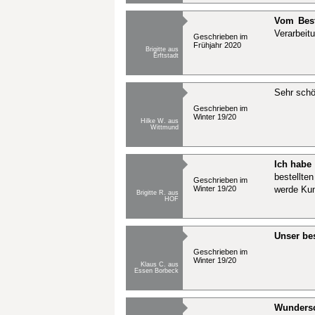
Vom Best
Verarbeitu
Geschrieben im
Frühjahr 2020
Brigitte aus
Erftstadt
Sehr schö
Geschrieben im
Winter 19/20
Hilke W. aus
Wittmund
Ich habe 
bestellte
Geschrieben im
Winter 19/20
werde Kun
Brigitte R. aus
HOF
Unser be
Geschrieben im
Winter 19/20
Klaus C. aus
Essen Borbeck
Wundersc