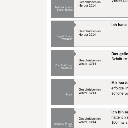
Vielen Da
Geschrieben im
Herbst 2014
Martina B. aus
Baden-Baden
Ich hatte
Geschrieben im
Herbst 2014
Ingrid S. aus
Wilnsdorf
Das geli
Schrift ist 
Geschrieben im
Winter 13/14
Carola W. aus
Krautheim
Mir hat d
erfolgte 
Geschrieben im
Winter 13/14
schöne S
Klaus
Ich bin s
hatte ich
Geschrieben im
Winter 13/14
100 mal sc
Jessicca P. aus
Hille-