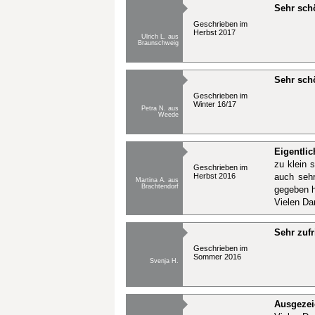
Sehr sch
Geschrieben im
Herbst 2017
Ulrich L. aus
Braunschweig
Sehr sch
Geschrieben im
Winter 16/17
Petra N. aus
Weede
Eigentlic
zu klein 
Geschrieben im
Herbst 2016
auch seh
Martina A. aus
Brachtendorf
gegeben h
Vielen Da
Sehr zufr
Geschrieben im
Sommer 2016
Svenja H.
Ausgezei