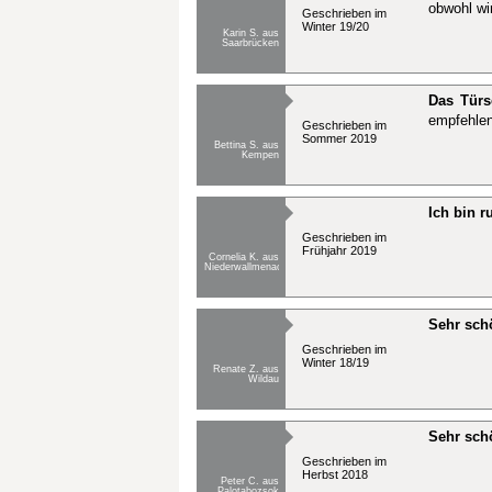
obwohl wi
Geschrieben im
Winter 19/20
Karin S. aus
Saarbrücken
Das Türs
empfehlen
Geschrieben im
Sommer 2019
Bettina S. aus
Kempen
Ich bin 
Geschrieben im
Frühjahr 2019
Cornelia K. aus
Niederwallmenach
Sehr sch
Geschrieben im
Winter 18/19
Renate Z. aus
Wildau
Sehr schö
Geschrieben im
Herbst 2018
Peter C. aus
Palotabozsok