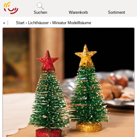
Suchen
Warenkorb
Sortiment
Start
›
Lichthäuser
›
Miniatur Modellbäume