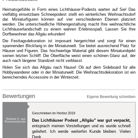
Heimatsgefühle in Form eines Lichthäuser-Podests warten auf Sie! Das
vielfältig einsetzbare Schneepodest stellt ein winterliches Weihnachtsdorf
dar. Miniaturfiguren können auf vier verschiedenen Ebenen platziert
werden. Die unterschiedliche Höhengestaltung macht Ihre weihnachtliche
Lichthäuserlandschaft zu einem wahren Erlebnisspaß. Lassen Sie Ihre
Dorfbewohner das Allgäu erkunden!
Die Festtagsdekoration ist imposant hergerichtet und sorgt für einen
spannenden Blickfang in der Miniaturwelt. Sie bietet ausreichend Platz für
Häuser und Figuren. Das hochwertige Material gibt diesem Miniaturobjekt
seinen letzten Schliff. Die Oberfläche weist einen schönen Glanz auf, der
auch nach längerer Standzeit nicht verblasst.
Holen Sie sich das Allgäu nach Hause! Ob auf dem Sideboard für alle
Hobbywanderer oder in der Miniaturwelt: Die Weihnachtsdekoration ist ein
bereicherndes Accessoire in der Winterzeit.
Bewertungen
Eigene Bewertung schreiben
Geschrieben im Herbst 2019
Stefanie A. aus
Das Lichthäuser Podest „Allgäu” war gut verpackt,
Rommerskirchen
entsprach meinen Vorstellungen und es wurde schnell
geliefert. Ich werde weiterhin Kunde bleiben. Vielen
Dank.