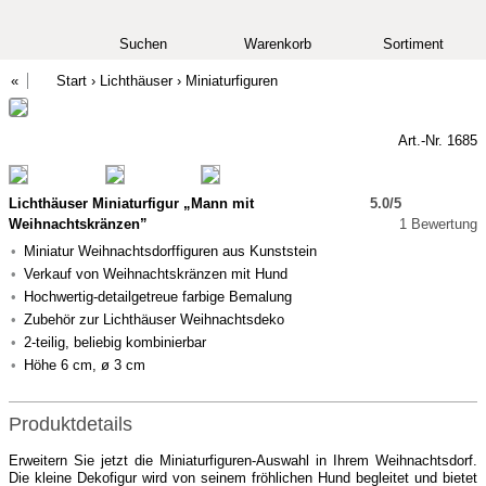
Suchen
Warenkorb
Sortiment
Start
›
Lichthäuser
›
Miniaturfiguren
Art.-Nr. 1685
Lichthäuser Miniaturfigur „Mann mit
5.0/5
Weihnachtskränzen”
1 Bewertung
Miniatur Weihnachtsdorffiguren aus Kunststein
Verkauf von Weihnachtskränzen mit Hund
Hochwertig-detailgetreue farbige Bemalung
Zubehör zur Lichthäuser Weihnachtsdeko
2-teilig, beliebig kombinierbar
Höhe 6 cm, ø 3 cm
Produktdetails
Erweitern Sie jetzt die Miniaturfiguren-Auswahl in Ihrem Weihnachtsdorf.
Die kleine Dekofigur wird von seinem fröhlichen Hund begleitet und bietet